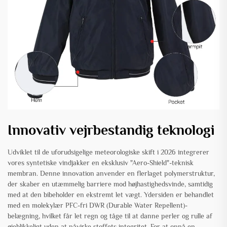
Innovativ vejrbestandig teknologi
Udviklet til de uforudsigelige meteorologiske skift i 2026 integrerer
vores syntetiske vindjakker en eksklusiv "Aero-Shield"-teknisk
membran. Denne innovation anvender en flerlaget polymerstruktur,
der skaber en utæmmelig barriere mod højhastighedsvinde, samtidig
med at den bibeholder en ekstremt let vægt. Ydersiden er behandlet
med en molekylær PFC-fri DWR (Durable Water Repellent)-
belægning, hvilket får let regn og tåge til at danne perler og rulle af
øjeblikkeligt uden at påvirke stoffets integritet. For at opnå en