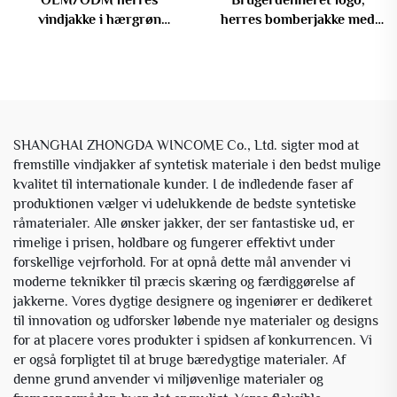
vindjakke i hærgrøn
herres bomberjakke med
camouflage-print, tosidig
fyld og kappe,
kontrastgulvslynge til
vinterbrug
SHANGHAI ZHONGDA WINCOME Co., Ltd. sigter mod at
fremstille vindjakker af syntetisk materiale i den bedst mulige
kvalitet til internationale kunder. I de indledende faser af
produktionen vælger vi udelukkende de bedste syntetiske
råmaterialer. Alle ønsker jakker, der ser fantastiske ud, er
rimelige i prisen, holdbare og fungerer effektivt under
forskellige vejrforhold. For at opnå dette mål anvender vi
moderne teknikker til præcis skæring og færdiggørelse af
jakkerne. Vores dygtige designere og ingeniører er dedikeret
til innovation og udforsker løbende nye materialer og designs
for at placere vores produkter i spidsen af konkurrencen. Vi
er også forpligtet til at bruge bæredygtige materialer. Af
denne grund anvender vi miljøvenlige materialer og