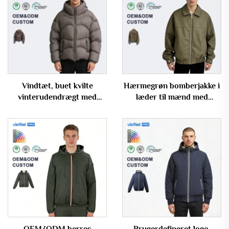
Vindtæt, buet kvilte
Hærmegrøn bomberjakke i
vinterudendrægt med
læder til mænd med
hætte – fyldjakke til mænd
elastisk nederdel og
overdimensioneret
pasform
OEM/ODM herres
Brugerdefineret logo,