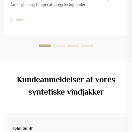
Åndelighed og temperaturregulering under
aktivitetsændringer. Softshell-jakker fungerer rigtig godt, når
vejet er mellem sæsonerne, fordi de håndterer
Se mere
kropstemperatur og sved på en meget intelligent måde...
Kundeanmeldelser af vores
syntetiske vindjakker
John Smith