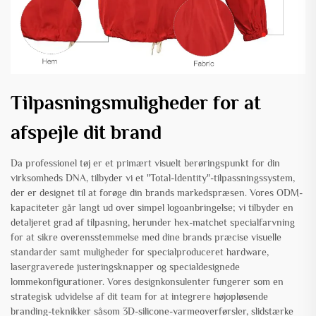
Tilpasningsmuligheder for at
afspejle dit brand
Da professionel tøj er et primært visuelt berøringspunkt for din
virksomheds DNA, tilbyder vi et "Total-Identity"-tilpassningssystem,
der er designet til at forøge din brands markedspræsen. Vores ODM-
kapaciteter går langt ud over simpel logoanbringelse; vi tilbyder en
detaljeret grad af tilpasning, herunder hex-matchet specialfarvning
for at sikre overensstemmelse med dine brands præcise visuelle
standarder samt muligheder for specialproduceret hardware,
lasergraverede justeringsknapper og specialdesignede
lommekonfigurationer. Vores designkonsulenter fungerer som en
strategisk udvidelse af dit team for at integrere højopløsende
branding-teknikker såsom 3D-silicone-varmeoverførsler, slidstærke