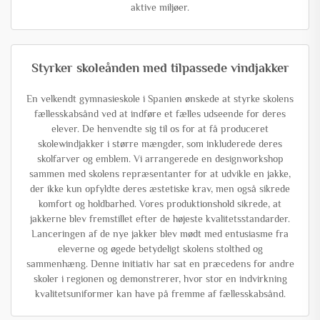
aktive miljøer.
Styrker skoleånden med tilpassede vindjakker
En velkendt gymnasieskole i Spanien ønskede at styrke skolens
fællesskabsånd ved at indføre et fælles udseende for deres
elever. De henvendte sig til os for at få produceret
skolewindjakker i større mængder, som inkluderede deres
skolfarver og emblem. Vi arrangerede en designworkshop
sammen med skolens repræsentanter for at udvikle en jakke,
der ikke kun opfyldte deres æstetiske krav, men også sikrede
komfort og holdbarhed. Vores produktionshold sikrede, at
jakkerne blev fremstillet efter de højeste kvalitetsstandarder.
Lanceringen af de nye jakker blev mødt med entusiasme fra
eleverne og øgede betydeligt skolens stolthed og
sammenhæng. Denne initiativ har sat en præcedens for andre
skoler i regionen og demonstrerer, hvor stor en indvirkning
kvalitetsuniformer kan have på fremme af fællesskabsånd.