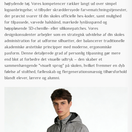
højtydende tøj. Vores kompetencer rækker langt ud over simpel
logoanbringelse; vi tilbyder skræddersyede farvematchningstjenester,
der præcist svarer til din skoles officielle hex-koder, samt mulighed
for tilpassede, vævede halsbånd, mærkede lynlåsspænd og
højopløsende 3D-chenille- eller silikonepatches. Vores
designkonsulenter arbejder som en strategisk udvidelse af din skoles
administration for at udforme silhuetter, der balancerer traditionelle
akademiske æstetiske principper med moderne, ergonomiske
pasform. Denne detaljerede grad af personlig tilpasning gør mere
end blot at forbedre det visuelle udtryk – den skaber et
sammenhængende "visuelt sprog" på skolen, hvilket fremmer en dyb
følelse af stolthed, fællesskab og flergenerationsmæssig tilhørsforhold
blandt elever, lærere og alumni.