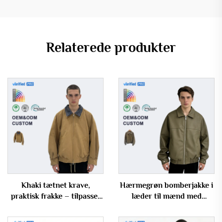
Relaterede produkter
Khaki tætnet krave,
Hærmegrøn bomberjakke i
praktisk frakke – tilpasset
læder til mænd med
løst sidende bomberjakke
elastisk nederdel og
til mænd
overdimensioneret