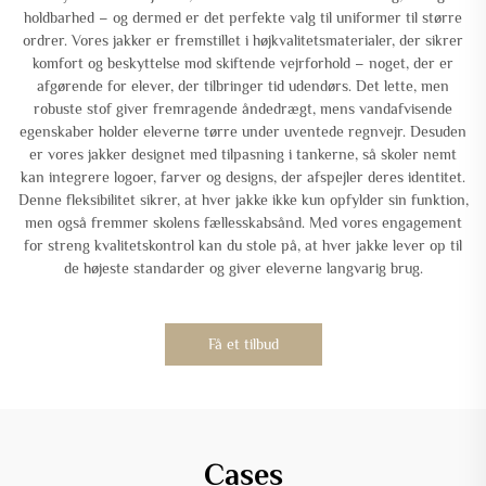
holdbarhed – og dermed er det perfekte valg til uniformer til større
ordrer. Vores jakker er fremstillet i højkvalitetsmaterialer, der sikrer
komfort og beskyttelse mod skiftende vejrforhold – noget, der er
afgørende for elever, der tilbringer tid udendørs. Det lette, men
robuste stof giver fremragende åndedrægt, mens vandafvisende
egenskaber holder eleverne tørre under uventede regnvejr. Desuden
er vores jakker designet med tilpasning i tankerne, så skoler nemt
kan integrere logoer, farver og designs, der afspejler deres identitet.
Denne fleksibilitet sikrer, at hver jakke ikke kun opfylder sin funktion,
men også fremmer skolens fællesskabsånd. Med vores engagement
for streng kvalitetskontrol kan du stole på, at hver jakke lever op til
de højeste standarder og giver eleverne langvarig brug.
Få et tilbud
Cases