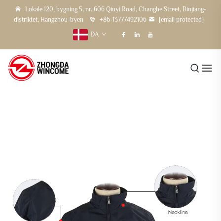
Lokale 120, bygning 5, nr. 606 Qiuyi Road, Changhe Street, Binjiang-
distriktet, Hangzhou-byen
+86-13777492106
[email protected]
DA