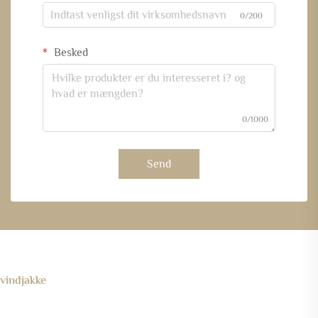
0/200
Besked
0/1000
Send
vindjakke