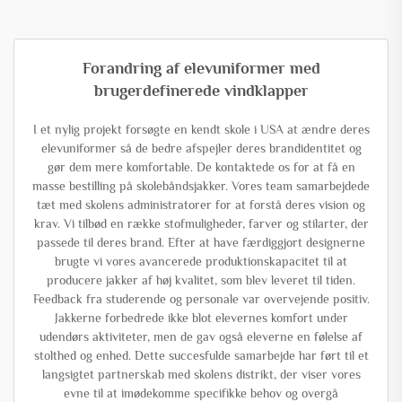
Forandring af elevuniformer med
brugerdefinerede vindklapper
I et nylig projekt forsøgte en kendt skole i USA at ændre deres
elevuniformer så de bedre afspejler deres brandidentitet og
gør dem mere komfortable. De kontaktede os for at få en
masse bestilling på skolebåndsjakker. Vores team samarbejdede
tæt med skolens administratorer for at forstå deres vision og
krav. Vi tilbød en række stofmuligheder, farver og stilarter, der
passede til deres brand. Efter at have færdiggjort designerne
brugte vi vores avancerede produktionskapacitet til at
producere jakker af høj kvalitet, som blev leveret til tiden.
Feedback fra studerende og personale var overvejende positiv.
Jakkerne forbedrede ikke blot elevernes komfort under
udendørs aktiviteter, men de gav også eleverne en følelse af
stolthed og enhed. Dette succesfulde samarbejde har ført til et
langsigtet partnerskab med skolens distrikt, der viser vores
evne til at imødekomme specifikke behov og overgå