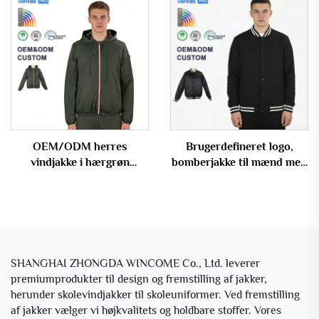
pasform
OEM/ODM herres
Brugerdefineret logo,
vindjakke i hærgrøn
bomberjakke til mænd med
camouflage-print, tosidig
striber som kant og
varsity-ydre tøj
SHANGHAI ZHONGDA WINCOME Co., Ltd. leverer
premiumprodukter til design og fremstilling af jakker,
herunder skolevindjakker til skoleuniformer. Ved fremstilling
af jakker vælger vi højkvalitets og holdbare stoffer. Vores