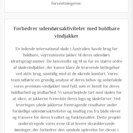
forventningerne.
Forbedrer udendørsaktiviteter med holdbare
vindjakker
En ledende international skole i Australien havde brug for
holdbare, vejrresistente jakker til deres udendørs
idrætsprogrammer. De henvendte sig til os for en større ordre
af skolevindjakker, der kunne klare de krævende betingelser
ved aktiv brug, samtidig med at de sikrede komfort. Vores
team udførte en grundig analyse af deres behov og anbefalede
vores premium-vindjakker med fyld, som er kendt for deres
holdbarhed og åndbarhed. Vi samarbejdede tæt med skolen for
at sikre, at jakkerne fremviste deres logo og skolefarver. Ved
leveringen ydede jakkerne fremragende resultater under
forskellige udendørsaktiviteter og modtog ros fra både elever
og trænere for deres kvalitet og funktionalitet. Dette projekt
understregede vores evne til at levere skræddersyede
løsninger, der forbedrer den samlede oplevelse for elever i