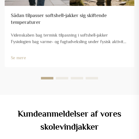
Sådan tilpasser softshell-jakker sig skiftende
temperaturer
Videnskaben bag termisk tilpasning i softshell-jakker
Fysiologien bag varme- og fugtudveksling under fysisk aktivitet
Når mennesker udfører fysisk aktivitet, producerer deres
kroppe en stor mængde metabolisk varme. Tænk på omkring
Se mere
1000 watt ved intens træning. Th...
Kundeanmeldelser af vores
skolevindjakker