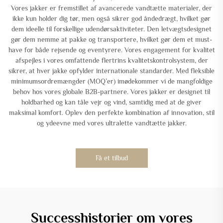
Vores jakker er fremstillet af avancerede vandtætte materialer, der
ikke kun holder dig tør, men også sikrer god åndedrægt, hvilket gør
dem ideelle til forskellige udendørsaktiviteter. Den letvægtsdesignet
gør dem nemme at pakke og transportere, hvilket gør dem et must-
have for både rejsende og eventyrere. Vores engagement for kvalitet
afspejles i vores omfattende flertrins kvalitetskontrolsystem, der
sikrer, at hver jakke opfylder internationale standarder. Med fleksible
minimumsordremængder (MOQ’er) imødekommer vi de mangfoldige
behov hos vores globale B2B-partnere. Vores jakker er designet til
holdbarhed og kan tåle vejr og vind, samtidig med at de giver
maksimal komfort. Oplev den perfekte kombination af innovation, stil
og ydeevne med vores ultralette vandtætte jakker.
Få et tilbud
Successhistorier om vores