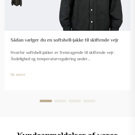
Sådan vælger du en softshell-jakke til skiftende vejr
Hvorfor softshell-jakker er fremragende til skiftende vejr:
Åndelighed og temperaturregulering under
aktivitetsændringer. Softshell-jakker fungerer rigtig godt, når
vejet er mellem sæsonerne, fordi de håndterer
Se mere
kropstemperatur og sved på en meget intelligent måde...