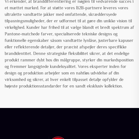
Vi erkender, at branddifferentiering er nøglen til vedvarende succes i
et mættet marked. For at støtte vores B2B-partnere leveres vores
ultralette vandtætte jakker med omfattende, skræddersyede
tilpasningsmuligheder, der er udformet til at gøre din unikke vision til
virkelighed. Kunder har frihed til at vælge blandt et bredt spektrum af
Pantone-matchede farver, specialiserede tekniske designs og
funktionelle egenskaber såsom vandtætte lynlåse, justerbare kapuser
eller reflekterende detaljer, der præcist afspejler deres specifikke
brandidentitet. Denne strategiske fleksibilitet sikrer, at det endelige
produkt rammer dybt hos din målgruppe, styrker din markedsposition
og fremmer langsigtede kundeloyalitet. Vores eksperter inden for
design og produktion arbejder som en nahtløs udvidelse af din
virksomhed og sikrer, at hver enkelt tilpasset detalje opfylder de
højeste produktionsstandarder for en sandt eksklusiv kollektion.