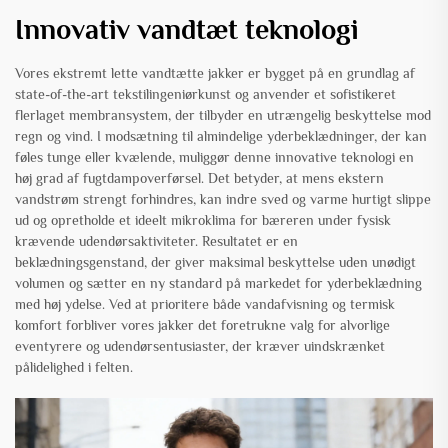
Innovativ vandtæt teknologi
Vores ekstremt lette vandtætte jakker er bygget på en grundlag af
state-of-the-art tekstilingeniørkunst og anvender et sofistikeret
flerlaget membransystem, der tilbyder en utrængelig beskyttelse mod
regn og vind. I modsætning til almindelige yderbeklædninger, der kan
føles tunge eller kvælende, muliggør denne innovative teknologi en
høj grad af fugtdampoverførsel. Det betyder, at mens ekstern
vandstrøm strengt forhindres, kan indre sved og varme hurtigt slippe
ud og opretholde et ideelt mikroklima for bæreren under fysisk
krævende udendørsaktiviteter. Resultatet er en
beklædningsgenstand, der giver maksimal beskyttelse uden unødigt
volumen og sætter en ny standard på markedet for yderbeklædning
med høj ydelse. Ved at prioritere både vandafvisning og termisk
komfort forbliver vores jakker det foretrukne valg for alvorlige
eventyrere og udendørsentusiaster, der kræver uindskrænket
pålidelighed i felten.