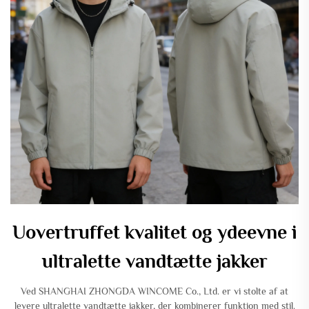
Uovertruffet kvalitet og ydeevne i
ultralette vandtætte jakker
Ved SHANGHAI ZHONGDA WINCOME Co., Ltd. er vi stolte af at
levere ultralette vandtætte jakker, der kombinerer funktion med stil.