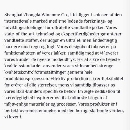
Shanghai Zhongda Wincome Co., Ltd. ligger i spidsen af den
internationale marked med sine ledende forsknings- og
udviklingsafdelinger for ultralette vandtætte jakker. Vores
state-of-the-art-teknologi og ekspertfærdigheder garanterer
vandtætte stoffer, der udgør en ultralet, men åndedrægtig
barriere mod regn og fugt. Vores designhold fokuserer på
funktionaliteten af vores jakker, samtidig med at vi leverer
vores kunder de nyeste modeudtryk. For at sikre de højeste
kvalitetsstandarder anvender vores virksomhed strenge
kvalitetskontrolforanstaltninger gennem hele
produktionsprocessen. Effektiv produktion sikrer fleksibilitet
for ordrer af alle størrelser, mens vi samtidig tilpasser os
vores B2B-kunders specifikke behov. En ægte dedikation til
bæredygtighed inspirerer os til at udforske brugen af
miljøvenlige materialer og processer. Vores produkter er i
perfekt overensstemmelse med den hurtigt skiftende verden,
vi lever i.