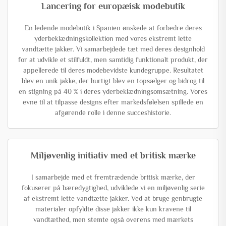
Lancering for europæisk modebutik
En ledende modebutik i Spanien ønskede at forbedre deres
yderbeklædningskollektion med vores ekstremt lette
vandtætte jakker. Vi samarbejdede tæt med deres designhold
for at udvikle et stilfuldt, men samtidig funktionalt produkt, der
appellerede til deres modebevidste kundegruppe. Resultatet
blev en unik jakke, der hurtigt blev en topsælger og bidrog til
en stigning på 40 % i deres yderbeklædningsomsætning. Vores
evne til at tilpasse designs efter markedsfølelsen spillede en
afgørende rolle i denne succeshistorie.
Miljøvenlig initiativ med et britisk mærke
I samarbejde med et fremtrædende britisk mærke, der
fokuserer på bæredygtighed, udviklede vi en miljøvenlig serie
af ekstremt lette vandtætte jakker. Ved at bruge genbrugte
materialer opfyldte disse jakker ikke kun kravene til
vandtæthed, men stemte også overens med mærkets