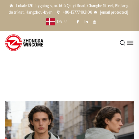
Lokale 120, bygning 5, nr. 606 Qiuyi Road, Changhe Street, Binjiang-
distriktet, Hangzhou-byen
+86-13777492106
[email protected]
DA