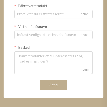
Påkrævet produkt
0/200
Virksomhedsnavn
0/200
Besked
0/1000
Send