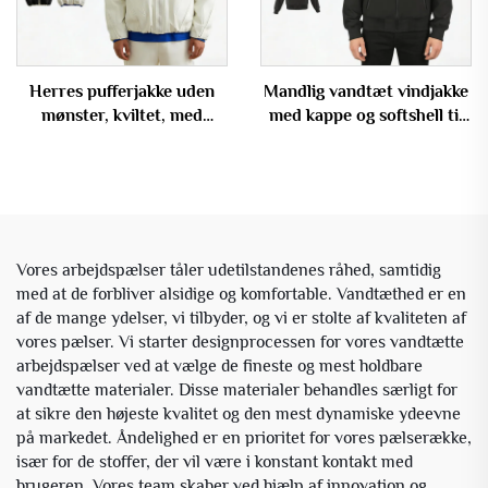
Herres pufferjakke uden
Mandlig vandtæt vindjakke
mønster, kviltet, med
med kappe og softshell til
dobbelt lukning og ståkrave
udendørs aktiviteter
– tilpasset OEM-
produktion
Vores arbejdspælser tåler udetilstandenes råhed, samtidig
med at de forbliver alsidige og komfortable. Vandtæthed er en
af de mange ydelser, vi tilbyder, og vi er stolte af kvaliteten af
vores pælser. Vi starter designprocessen for vores vandtætte
arbejdspælser ved at vælge de fineste og mest holdbare
vandtætte materialer. Disse materialer behandles særligt for
at sikre den højeste kvalitet og den mest dynamiske ydeevne
på markedet. Åndelighed er en prioritet for vores pælserække,
især for de stoffer, der vil være i konstant kontakt med
brugeren. Vores team skaber ved hjælp af innovation og