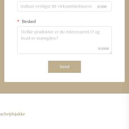
0/200
Besked
0/1000
Send
arbejdsjakke