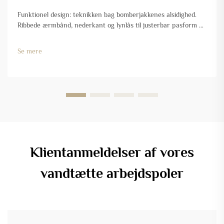
Funktionel design: teknikken bag bomberjakkenes alsidighed.
Ribbede ærmbånd, nederkant og lynlås til justerbar pasform og
kontrol af silhuet. Hvad gør bomberjakker så universelt
bærbare? Det handler i virkeligheden om, hvordan de er
Se mere
bygget på ...
Klientanmeldelser af vores
vandtætte arbejdspoler