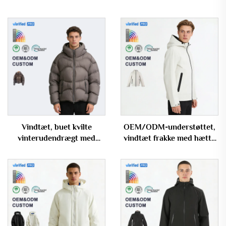
Vindtæt, buet kvilte
OEM/ODM-understøttet,
vinterudendrægt med
vindtæt frakke med hætte
hætte – fyldjakke til mænd
– vandtæt udendørsjakke
til mænd