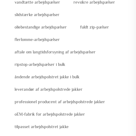
vandtætte arbejdspælser
revsikre arbejdspælser
slidstærke arbejdspælser
oliebestandige arbejdspælser
fuldt zip-pælser
flerlomme-arbejdspælser
aftale om langtidsforsyning af arbejdspælser
ripstop-arbejdspælser i bulk
åndende arbejdspolstret jakke i bulk
leverandør af arbejdspolstrede jakker
professionel producent af arbejdspolstrede jakker
oEM-fabrik for arbejdspolstrede jakker
tilpasset arbejdspolstret jakke