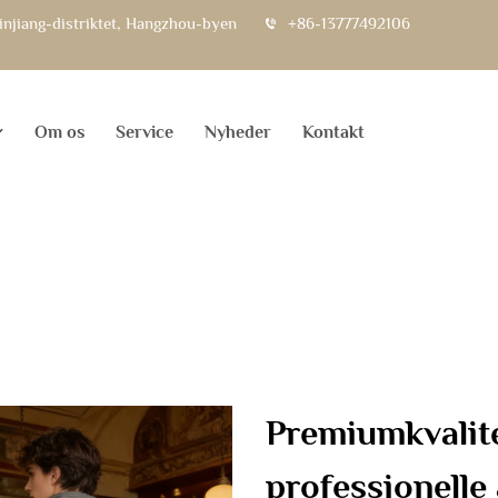
injiang-distriktet, Hangzhou-byen
+86-13777492106
Om os
Service
Nyheder
Kontakt
Premiumkvalitet
professionelle