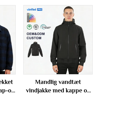
ækket
Mandlig vandtæt
nap-op
vindjakke med kappe og
softshell til udendørs
aktiviteter