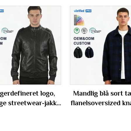
gerdefineret logo,
Mandlig blå sort t
ge streetwear-jakke
flanelsoversized k
U-læder til mænd i
bomberjakke
bomberstil