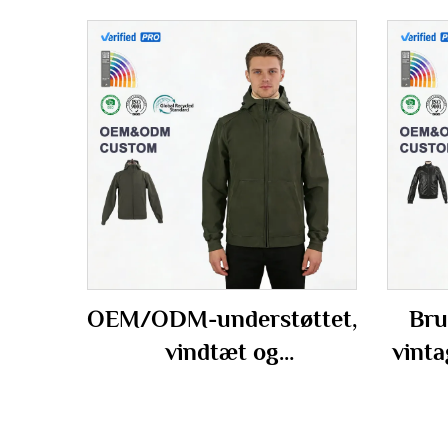
OEM/ODM-understøttet,
Bru
vindtæt og
vinta
vandafvisende
i P
udendørsjakke til mænd i