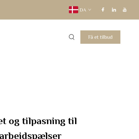
DA
Få et tilbud
 og tilpasning til
 arbejdspælser