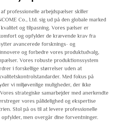
f professionelle arbejdspælser skiller
E Co., Ltd. sig ud på den globale marked
valitet og tilpasning. Vores pælser er
 komfort og opfylder de krævende krav fra
dnytter avancerede forsknings- og
t innovere og forbedre vores produktudvalg,
unpælser. Vores robuste produktionssystem
rdrer i forskellige størrelser uden at
valitetskontrolstandarder. Med fokus på
yder vi miljøvenlige muligheder, der ikke
Vores strategiske samarbejder med anerkendte
rstreger vores pålidelighed og ekspertise
ien. Stol på os til at levere professionelle
t opfylder, men overgår dine forventninger.