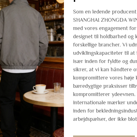
Som en ledende producent a
SHANGHAI ZHONGDA WINCOM
med vores engagement for k
designet til holdbarhed og
forskellige brancher. Vi u
udviklingskapaciteter til a
især inden for fyldte og d
sikrer, at vi kan håndtere o
kompromittere vores høje k
bæredygtige praksisser tilb
kompromitterer ydeevnen. 
internationale mærker unde
inden for bekledningsindustr
arbejdspælser, der ikke blo