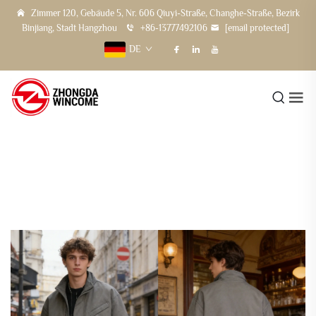
Zimmer 120, Gebäude 5, Nr. 606 Qiuyi-Straße, Changhe-Straße, Bezirk
Binjiang, Stadt Hangzhou
+86-13777492106
[email protected]
DE