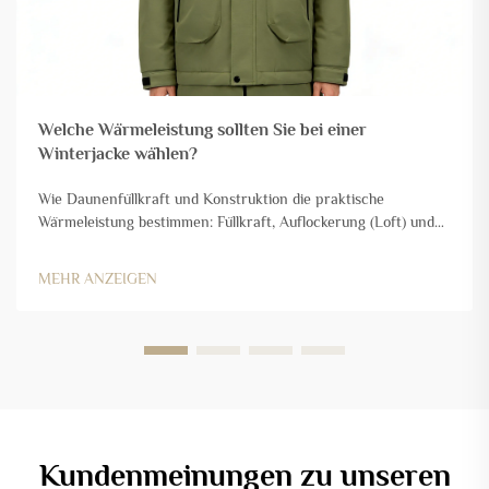
Welche Wärmeleistung sollten Sie bei einer
Winterjacke wählen?
Wie Daunenfüllkraft und Konstruktion die praktische
Wärmeleistung bestimmen: Füllkraft, Auflockerung (Loft) und
Luftspeicherung – die grundlegende Physik der
Isolationswirksamkeit. Die eigentliche Magie der
MEHR ANZEIGEN
Daunenisolierung entsteht durch das Einschließen ruhender
Luft zwischen den Daunenfedern – nicht durch eine alleinige
Verlassung auf ...
Kundenmeinungen zu unseren