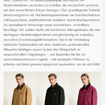
einer „Kinetic-Fit“-Architekturphilosophie und nutzen 3D-
Mustersimulation, um Jacken zu erstellen, die sich perfekt synchron
mit dem menschlichen Körper bewegen. Über grundlegende Ästhetik
hinaus integrieren wir Hochleistungsmerkmale wie laserbeschnittene
Lüftungssysteme, multifunktionale modulare Taschenkonfigurationen
für spezialisierte Werkzeuge sowie sturmsichere, verstellbare
Beschläge. Wir wählen Stoffe mit hochfesten Mikrogebinden, die eine
überlegene Abriebfestigkeit bieten und gleichzeitig ein schlankes,
executives Erscheinungsbild bewahren. Durch die Verbindung
taktischer Funktionalität mit einer modernen, professionellen
Silhouette befähigen unsere Jacken Ihre Belegschaft, in
anspruchsvollen Umgebungen – von Baustellen bis hin zur
unternehmensinternen Logistik – mit maximaler Effizienz zu
arbeiten und dabei genauso kompetent auszusehen, wie sie sich fühlt.