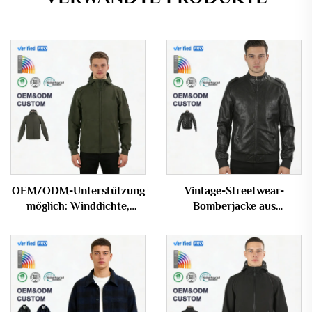
OEM/ODM-Unterstützung
Vintage-Streetwear-
möglich: Winddichte,
Bomberjacke aus
wasserabweisende
Kunstleder mit
Outdoor-Jacke für Herren
individuellem Logo für
in Armee-Grün
Herren