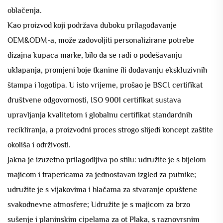
oblačenja.
Kao proizvod koji podržava duboku prilagođavanje
OEM&ODM-a, može zadovoljiti personalizirane potrebe
dizajna kupaca marke, bilo da se radi o podešavanju
uklapanja, promjeni boje tkanine ili dodavanju ekskluzivnih
štampa i logotipa. U isto vrijeme, prošao je BSCI certifikat
društvene odgovornosti, ISO 9001 certifikat sustava
upravljanja kvalitetom i globalnu certifikat standardnih
recikliranja, a proizvodni proces strogo slijedi koncept zaštite
okoliša i održivosti.
Jakna je izuzetno prilagodljiva po stilu: udružite je s bijelom
majicom i trapericama za jednostavan izgled za putnike;
udružite je s vijakovima i hlačama za stvaranje opuštene
svakodnevne atmosfere; Udružite je s majicom za brzo
sušenje i planinskim cipelama za ot Plaka, s raznovrsnim