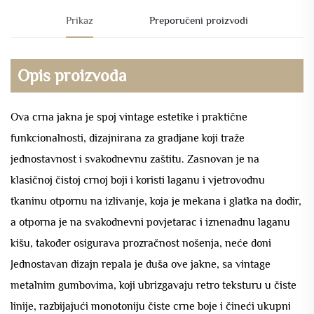
Prikaz
Preporučeni proizvodi
Opis proizvoda
Ova crna jakna je spoj vintage estetike i praktične
funkcionalnosti, dizajnirana za gradjane koji traže
jednostavnost i svakodnevnu zaštitu. Zasnovan je na
klasičnoj čistoj crnoj boji i koristi laganu i vjetrovodnu
tkaninu otpornu na izlivanje, koja je mekana i glatka na dodir,
a otporna je na svakodnevni povjetarac i iznenadnu laganu
kišu, također osigurava prozračnost nošenja, neće doni
Jednostavan dizajn repala je duša ove jakne, sa vintage
metalnim gumbovima, koji ubrizgavaju retro teksturu u čiste
linije, razbijajući monotoniju čiste crne boje i čineći ukupni