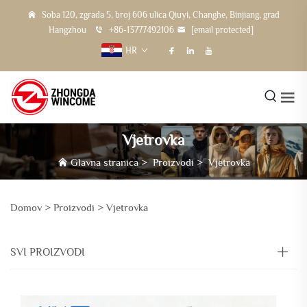
Soba 120, zgrada 5, broj 606 ulica Qiuyi, Changhe, Binjiang, grad
Hangzhou
+86-13777492106
[email protected]
HR
Vjetrovka
Glavna stranica
>
Proizvodi
>
Vjetrovka
Domov >
Proizvodi
>
Vjetrovka
SVI PROIZVODI