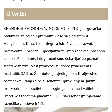
O tvrtki
SHANGHAI ZHONGDA WINCOME Co., LTD. je trgovačko
poduzeće za odjeću premium klase sa sjedištem u
Hangzhouju, Kina, koje integrira istraživanje i razvoj,
proizvodnju i prodaju. Specijalizirani smo za jakne, posebno
za podložne i dune, i dugoročni smo dobavljač za poznate
svjetske marke. Naši proizvodi su dobro prihvaćeni u
Australiji, SAD-u, Španjolskoj, Ujedinjenom Kraljevstvu,
Njemačkoj, Italiji i šire. S solidnim upravljanjem, jakim
proizvodnim kapacitetom, strogim jamstvima kvalitete i
isporuke i uvjetima plaćanja L / C, savršeno ispunjavamo
raznolike zahtjeve tržišta.