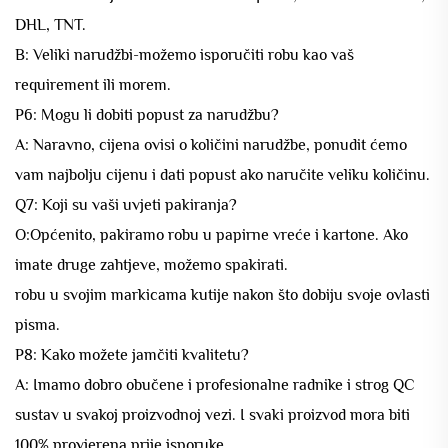
DHL, TNT.
B: Veliki narudžbi-možemo isporučiti robu kao vaš
requirement ili morem.
P6: Mogu li dobiti popust za narudžbu?
A: Naravno, cijena ovisi o količini narudžbe, ponudit ćemo
vam najbolju cijenu i dati popust ako naručite veliku količinu.
Q7: Koji su vaši uvjeti pakiranja?
O:Općenito, pakiramo robu u papirne vreće i kartone. Ako
imate druge zahtjeve, možemo spakirati.
robu u svojim markicama kutije nakon što dobiju svoje ovlasti
pisma.
P8: Kako možete jamčiti kvalitetu?
A: Imamo dobro obučene i profesionalne radnike i strog QC
sustav u svakoj proizvodnoj vezi. I svaki proizvod mora biti
100% provjerena prije isporuke.