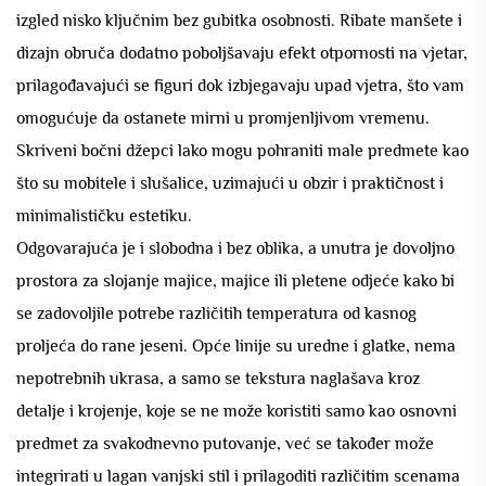
izgled nisko ključnim bez gubitka osobnosti. Ribate manšete i
dizajn obruča dodatno poboljšavaju efekt otpornosti na vjetar,
prilagođavajući se figuri dok izbjegavaju upad vjetra, što vam
omogućuje da ostanete mirni u promjenljivom vremenu.
Skriveni bočni džepci lako mogu pohraniti male predmete kao
što su mobitele i slušalice, uzimajući u obzir i praktičnost i
minimalističku estetiku.
Odgovarajuća je i slobodna i bez oblika, a unutra je dovoljno
prostora za slojanje majice, majice ili pletene odjeće kako bi
se zadovoljile potrebe različitih temperatura od kasnog
proljeća do rane jeseni. Opće linije su uredne i glatke, nema
nepotrebnih ukrasa, a samo se tekstura naglašava kroz
detalje i krojenje, koje se ne može koristiti samo kao osnovni
predmet za svakodnevno putovanje, već se također može
integrirati u lagan vanjski stil i prilagoditi različitim scenama