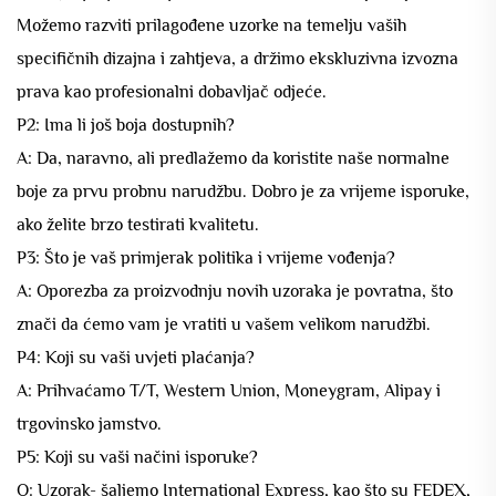
Možemo razviti prilagođene uzorke na temelju vaših
specifičnih dizajna i zahtjeva, a držimo ekskluzivna izvozna
prava kao profesionalni dobavljač odjeće.
P2: Ima li još boja dostupnih?
A: Da, naravno, ali predlažemo da koristite naše normalne
boje za prvu probnu narudžbu. Dobro je za vrijeme isporuke,
ako želite brzo testirati kvalitetu.
P3: Što je vaš primjerak politika i vrijeme vođenja?
A: Oporezba za proizvodnju novih uzoraka je povratna, što
znači da ćemo vam je vratiti u vašem velikom narudžbi.
P4: Koji su vaši uvjeti plaćanja?
A: Prihvaćamo T/T, Western Union, Moneygram, Alipay i
trgovinsko jamstvo.
P5: Koji su vaši načini isporuke?
O: Uzorak- šaljemo International Express, kao što su FEDEX,