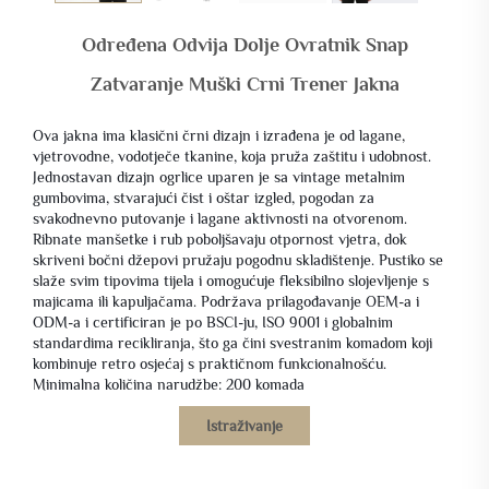
Određena Odvija Dolje Ovratnik Snap
Zatvaranje Muški Crni Trener Jakna
Ova jakna ima klasični črni dizajn i izrađena je od lagane,
vjetrovodne, vodotječe tkanine, koja pruža zaštitu i udobnost.
Jednostavan dizajn ogrlice uparen je sa vintage metalnim
gumbovima, stvarajući čist i oštar izgled, pogodan za
svakodnevno putovanje i lagane aktivnosti na otvorenom.
Ribnate manšetke i rub poboljšavaju otpornost vjetra, dok
skriveni bočni džepovi pružaju pogodnu skladištenje. Pustiko se
slaže svim tipovima tijela i omogućuje fleksibilno slojevljenje s
majicama ili kapuljačama. Podržava prilagođavanje OEM-a i
ODM-a i certificiran je po BSCI-ju, ISO 9001 i globalnim
standardima recikliranja, što ga čini svestranim komadom koji
kombinuje retro osjećaj s praktičnom funkcionalnošću.
Minimalna količina narudžbe: 200 komada
Istraživanje