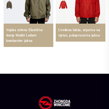
Vojska zelena Elastična
Uređena lakša, otporna na
donja Muški Ledeni
vjetar, poluprezorna jakna
bombarder jakna