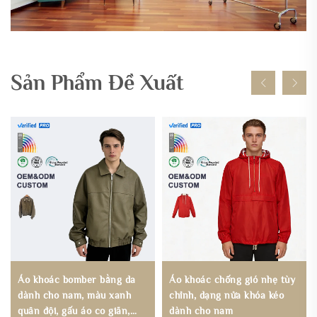
Sản Phẩm Đề Xuất
Áo khoác bomber bằng da
Áo khoác chống gió nhẹ tùy
dành cho nam, màu xanh
chỉnh, dạng nửa khóa kéo
quân đội, gấu áo co giãn,
dành cho nam