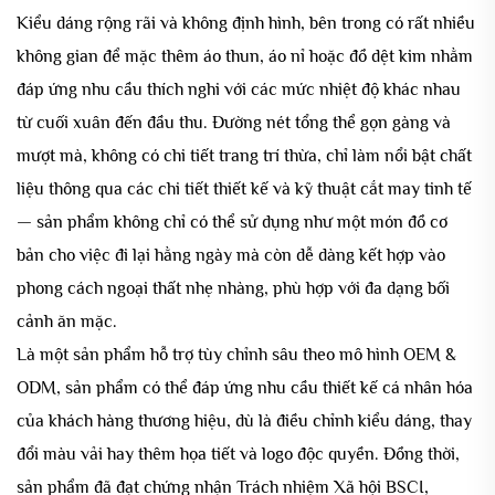
Kiểu dáng rộng rãi và không định hình, bên trong có rất nhiều
không gian để mặc thêm áo thun, áo nỉ hoặc đồ dệt kim nhằm
đáp ứng nhu cầu thích nghi với các mức nhiệt độ khác nhau
từ cuối xuân đến đầu thu. Đường nét tổng thể gọn gàng và
mượt mà, không có chi tiết trang trí thừa, chỉ làm nổi bật chất
liệu thông qua các chi tiết thiết kế và kỹ thuật cắt may tinh tế
— sản phẩm không chỉ có thể sử dụng như một món đồ cơ
bản cho việc đi lại hằng ngày mà còn dễ dàng kết hợp vào
phong cách ngoại thất nhẹ nhàng, phù hợp với đa dạng bối
cảnh ăn mặc.
Là một sản phẩm hỗ trợ tùy chỉnh sâu theo mô hình OEM &
ODM, sản phẩm có thể đáp ứng nhu cầu thiết kế cá nhân hóa
của khách hàng thương hiệu, dù là điều chỉnh kiểu dáng, thay
đổi màu vải hay thêm họa tiết và logo độc quyền. Đồng thời,
sản phẩm đã đạt chứng nhận Trách nhiệm Xã hội BSCI,