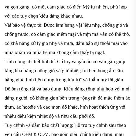
và gọn gàng, có một cảm giác cổ điển Mỹ tự nhiên, phù hợp
với các tùy chọn kiểu dáng khác nhau.
Vải bảo vệ thực tế: Được làm bằng vật liệu nhẹ, chống gió và
chống nước, có cảm giác mềm mại và mịn mà vẫn có thể thở,
có khả năng xử lý gió nhẹ và mưa, đảm bảo sự thoải mái vào
mùa xuân và mùa hè mà không cảm thấy bị ngạt.
Tính năng chi tiết tinh tế: Cổ tay và gấu áo có vân gân giúp
tăng khả năng chống gió và giữ nhiệt; túi bên hông ẩn cân
bằng giữa tính tiện dụng trong lưu trữ và thẩm mỹ tối giản.
Độ ôm rộng rãi và bao dung: Kiểu dáng rộng phù hợp với mọi
dáng người, có không gian bên trong rộng rãi để mặc thêm áo
thun, áo hoodie và các món đồ khác, linh hoạt thích ứng với
nhiều điều kiện nhiệt độ và nhu cầu phối đồ.
Tùy chỉnh và đảm bảo chất lượng: Hỗ trợ tùy chỉnh sâu theo
yêu cầu OEM & ODM, bao gồm điều chỉnh kiểu dáng, màu