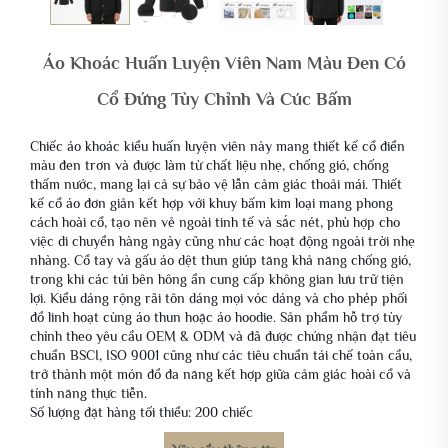
Áo Khoác Huấn Luyện Viên Nam Màu Đen Có
Cổ Đứng Tùy Chỉnh Và Cúc Bấm
Chiếc áo khoác kiểu huấn luyện viên này mang thiết kế cổ điển
màu đen trơn và được làm từ chất liệu nhẹ, chống gió, chống
thấm nước, mang lại cả sự bảo vệ lẫn cảm giác thoải mái. Thiết
kế cổ áo đơn giản kết hợp với khuy bấm kim loại mang phong
cách hoài cổ, tạo nên vẻ ngoài tinh tế và sắc nét, phù hợp cho
việc di chuyển hàng ngày cũng như các hoạt động ngoài trời nhẹ
nhàng. Cổ tay và gấu áo dệt thun giúp tăng khả năng chống gió,
trong khi các túi bên hông ẩn cung cấp không gian lưu trữ tiện
lợi. Kiểu dáng rộng rãi tôn dáng mọi vóc dáng và cho phép phối
đồ linh hoạt cùng áo thun hoặc áo hoodie. Sản phẩm hỗ trợ tùy
chỉnh theo yêu cầu OEM & ODM và đã được chứng nhận đạt tiêu
chuẩn BSCI, ISO 9001 cũng như các tiêu chuẩn tái chế toàn cầu,
trở thành một món đồ đa năng kết hợp giữa cảm giác hoài cổ và
tính năng thực tiễn.
Số lượng đặt hàng tối thiểu: 200 chiếc