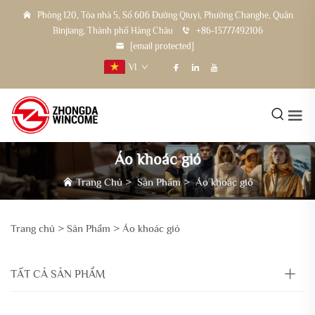
Phòng 120, Tòa nhà 5, Số 606 Đường Qiuyi, Phường Changhe, Quận
Binjiang, Thành phố Hàng Châu
+86-13777492106
[email protected]
VI
Áo khoác gió
Trang Chủ
>
Sản Phẩm
>
Áo khoác gió
Trang chủ >
Sản Phẩm
>
Áo khoác gió
TẤT CẢ SẢN PHẨM