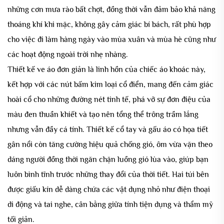
những cơn mưa rào bất chợt, đồng thời vẫn đảm bảo khả năng
thoáng khí khi mặc, không gây cảm giác bí bách, rất phù hợp
cho việc đi làm hàng ngày vào mùa xuân và mùa hè cũng như
các hoạt động ngoài trời nhẹ nhàng.
Thiết kế ve áo đơn giản là linh hồn của chiếc áo khoác này,
kết hợp với các nút bấm kim loại cổ điển, mang đến cảm giác
hoài cổ cho những đường nét tinh tế, phá vỡ sự đơn điệu của
màu đen thuần khiết và tạo nên tổng thể trông trầm lắng
nhưng vẫn đầy cá tính. Thiết kế cổ tay và gấu áo có họa tiết
gân nổi còn tăng cường hiệu quả chống gió, ôm vừa vặn theo
dáng người đồng thời ngăn chặn luồng gió lùa vào, giúp bạn
luôn bình tĩnh trước những thay đổi của thời tiết. Hai túi bên
được giấu kín dễ dàng chứa các vật dụng nhỏ như điện thoại
di động và tai nghe, cân bằng giữa tính tiện dụng và thẩm mỹ
tối giản.