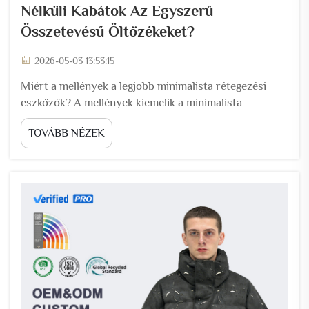
Nélküli Kabátok Az Egyszerű
Összetevésű Öltözékeket?
2026-05-03 13:53:15
Miért a mellények a legjobb minimalista rétegezési
eszközök? A mellények kiemelik a minimalista
gardróbokat, mivel maximalizálják a sokoldalúságot,
TOVÁBB NÉZEK
miközben minimalizálják a térfogatot. A
leegyszerűsített tervezésük tökéletesen illeszkedik a
alapdarabokhoz, például pólókhoz és magas nyakú
pulóverekhez...