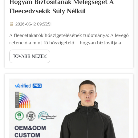
Hogyan Biztosítanak Melegséget A
Fleecedzsekik Súly Nélkül
2026-05-12 09:53:51
A fleecetakarók hőszigetelésének tudománya: A levegő
retenciója mint fő hőszigetelő – hogyan biztosítja a
fleecetakarók nyitott hurkos szerkezete a hőállóságot.
TOVÁBB NÉZEK
A fleecetakarók főként a nyitott hurkos poliészter
szerkezetükben elzárt levegő immobilizálásával
állítanak elő melegséget...