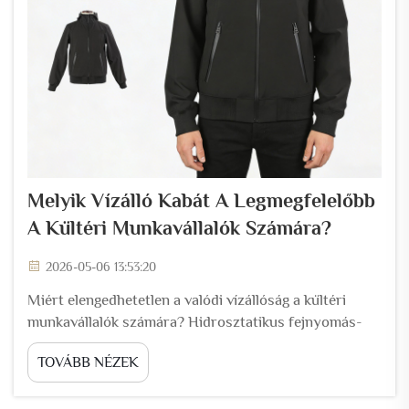
Melyik Vízálló Kabát A Legmegfelelőbb
A Kültéri Munkavállalók Számára?
2026-05-06 13:53:20
Miért elengedhetetlen a valódi vízállóság a kültéri
munkavállalók számára? Hidrosztatikus fejnyomás-
mérés: A gyakorlati esőállóság mérése. Egy vízálló
TOVÁBB NÉZEK
kabát eső elleni alapvető védelmét a hidrosztatikus
fejnyomás (HH) értékkel mérik – milliméterben...