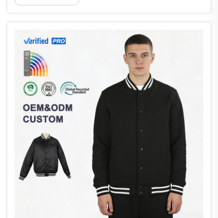
háromdimenziós tollszálak, amelyek milliónyi apró
levegőzsebként működnek. Ezek a zsebek dráma...