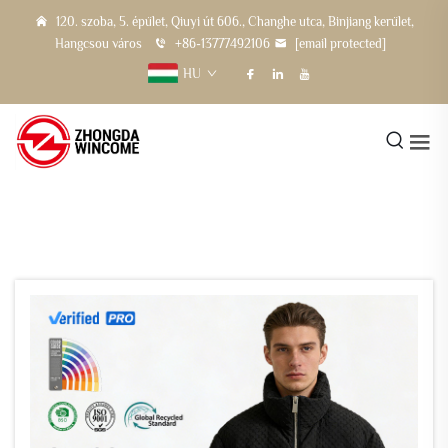
120. szoba, 5. épület, Qiuyi út 606., Changhe utca, Binjiang kerület,
Hangcsou város
+86-13777492106
[email protected]
HU