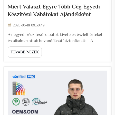
Miért Választ Egyre Több Cég Egyedi
Készítésű Kabátokat Ajándékként
2026-05-18 09:30:49
Az egyedi készítésű kabátok kivételes észlelt értéket
és alkalmazottak bevonódását biztosítanak – A
megajándékozás pszichológiája: miért értékelik jobban
TOVÁBB NÉZEK
az alkalmazottak az egyedi kabátokat, mint az
általános promóciós termékeket – Az emberek
nagyobb érzelmi súlyt tulajdonítanak azoknak az
ajándékoknak, amelyek személyesek és tartósak. Egy...