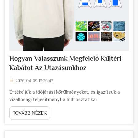
Hogyan Válasszunk Megfelelő Kültéri
Kabátot Az Utazásunkhoz
2026-04-09 13:26:43
Értékeljük a időjárási körülményeket, és igazítsuk a
vízállósági teljesítményt a hidrosztatikai
nyomásértékhez és a DWR-hez: Mit jelentenek ezek a
TOVÁBB NÉZEK
gyakorlati védelem szempontjából? Amikor
megpróbáljuk megérteni, hogyan működik valójában a
vízálló felszerelés, két fő tényezőt kell figyelembe
vennünk: H...