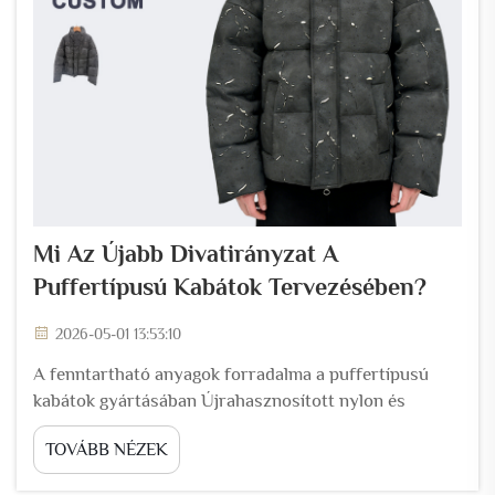
Mi Az Újabb Divatirányzat A
Puffertípusú Kabátok Tervezésében?
2026-05-01 13:53:10
A fenntartható anyagok forradalma a puffertípusú
kabátok gyártásában Újrahasznosított nylon és
poliészter: az új sztenderd a nagy teljesítményű
TOVÁBB NÉZEK
puffertípusú kabátok anyagaiban Az újrahasznosított
PET (polietil-tereftalát) a fogyasztói