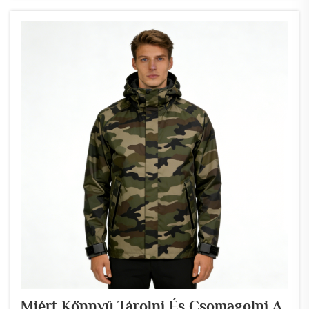
műanyaghulladékból származik, és ma már az alap...
Miért Könnyű Tárolni És Csomagolni A