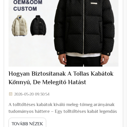
Hogyan Biztosítanak A Tollas Kabátok
Könnyű, De Melegítő Hatást
2026-05-20 09:30:54
A tolltöltéses kabátok kiváló meleg-tömeg arányának
tudományos háttere – Egy tolltöltéses kabát legendás
meleg-tömeg aránya a tollcsoportok egyedi
TOVÁBB NÉZEK
szerkezetének köszönhető – ezek puha,