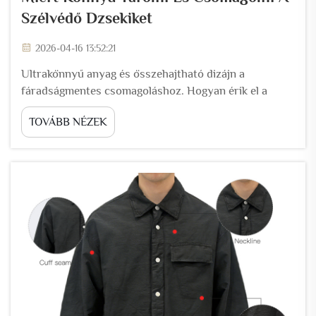
Szélvédő Dzsekiket
2026-04-16 13:52:21
Ultrakönnyű anyag és összehajtható dizájn a
fáradságmentes csomagoláshoz. Hogyan érik el a
fejlett nylon- és poliészterkeverékek a 100 gramm
TOVÁBB NÉZEK
alatti súlyt anélkül, hogy kompromisszumot kötnének
a szélállósággal. A mai szélvédő dzsekik különlegesen
összekevert nylon- és poliészteranyagokból
készülnek, általában...