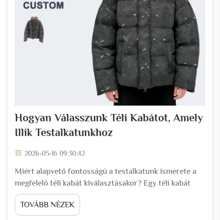
Hogyan Válasszunk Téli Kabátot, Amely
Illik Testalkatunkhoz
2026-05-16 09:30:42
Miért alapvető fontosságú a testalkatunk ismerete a
megfelelő téli kabát kiválasztásakor? Egy téli kabát
többet tesz, mint hogy melegen tartja Önt – egész
TOVÁBB NÉZEK
alakját keretezi. Ha nem vesszük figyelembe
testalkatunkat, akár a legmagasabb minőségű kabát is