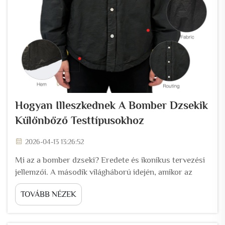
Hogyan Illeszkednek A Bomber Dzsekik
Különböző Testtípusokhoz
2026-04-13 13:26:52
Mi az a bomber dzseki? Eredete és ikonikus tervezési
jellemzői. A második világháború idején, amikor az
amerikai légierő pilótái repültek, szükségük volt
TOVÁBB NÉZEK
valamire, ami melegen tartja őket a magas repülési
magasságokon, a hideg, nyomásmentes
pilótafülkékben. Ez volt az a...