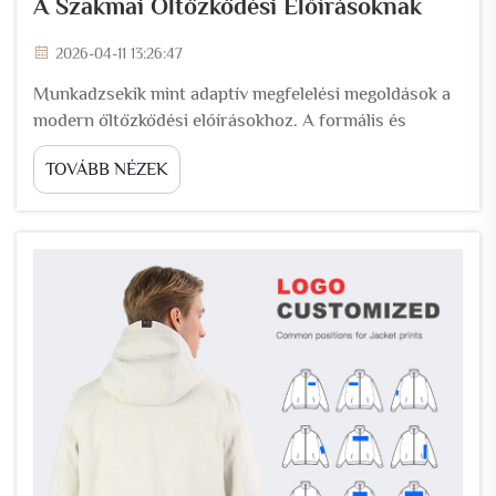
A Szakmai Öltözködési Előírásoknak
2026-04-11 13:26:47
Munkadzsekik mint adaptív megfelelési megoldások a
modern öltözködési előírásokhoz. A formális és
rugalmas stílus közötti híd építése a hibrid
TOVÁBB NÉZEK
munkakörnyezetekben. A hibrid munkakörnyezet
olyan ruházatot igényel, amely képes a nappali
szobából a vezetőségi ülésterembe átjutni anélkül,
hogy bármilyen szempontból lemaradna. Munka...