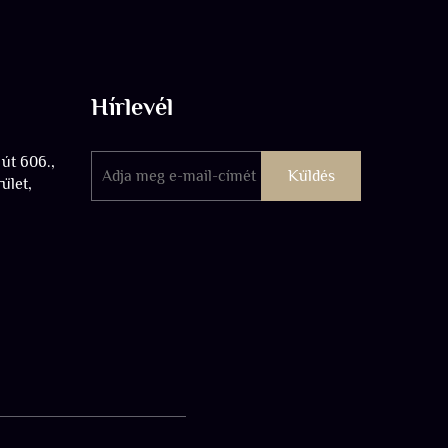
Hírlevél
 út 606.,
Küldés
ület,