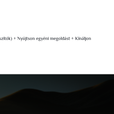
gészítők) + Nyújtson egyéni megoldást + Kínáljon