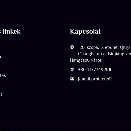
 linkek
Kapcsolat
p
120. szoba, 5. épület, Qiuyi
Changhe utca, Binjiang ker
k
Hangcsou város
+86-13777492106
tás
[email protected]
t