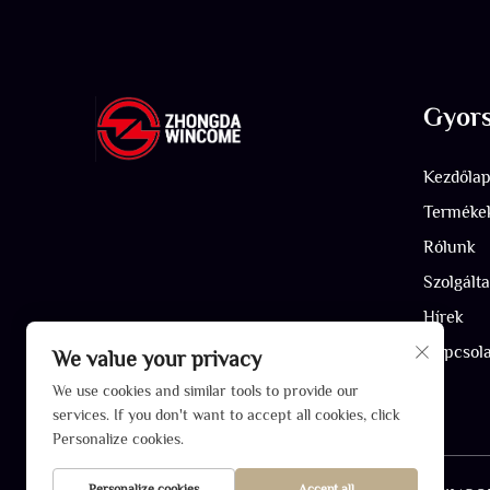
Gyors
Kezdőla
Terméke
Rólunk
Szolgálta
Hírek
Kapcsola
We value your privacy
We use cookies and similar tools to provide our
services. If you don't want to accept all cookies, click
Personalize cookies.
Personalize cookies
Accept all