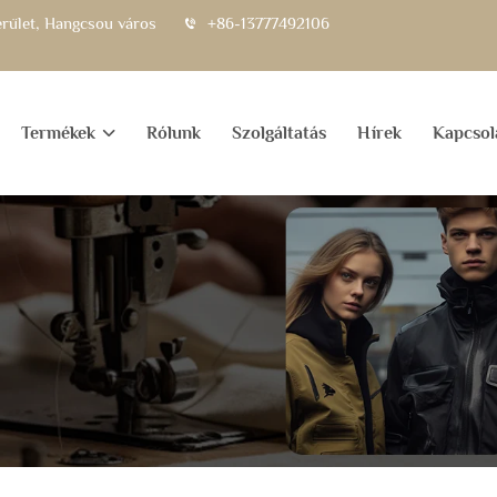
kerület, Hangcsou város
+86-13777492106
Termékek
Rólunk
Szolgáltatás
Hírek
Kapcsol