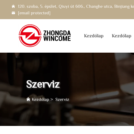
120. szoba, 5. épület, Qiuyi út 606., Changhe utca, Binjiang 
[email protected]
Kezdőlap
Kezdőlap
Szerviz
Kezdőlap
>
Szerviz