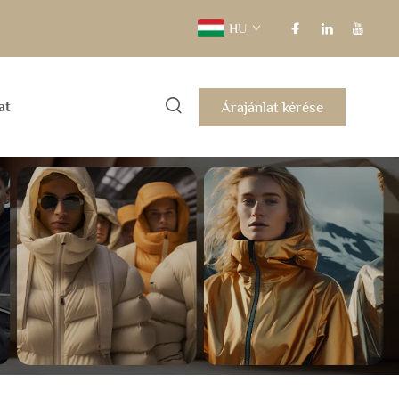
HU
Árajánlat kérése
at