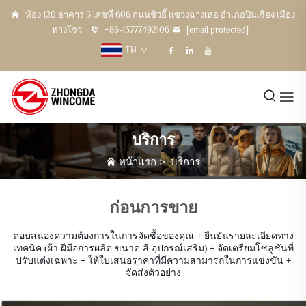
ห้อง 120 อาคาร 5 เลขที่ 606 ถนนชิวอี้ แขวงฉางเหอ อำเภอปินเจียง เมือง
หางโจว
+86-13777492106
[email protected]
TH
บริการ
หน้าแรก
>
บริการ
ก่อนการขาย
ตอบสนองความต้องการในการจัดซื้อของคุณ + ยืนยันรายละเอียดทาง
เทคนิค (ผ้า ฝีมือการผลิต ขนาด สี อุปกรณ์เสริม) + จัดเตรียมโซลูชันที่
ปรับแต่งเฉพาะ + ให้ใบเสนอราคาที่มีความสามารถในการแข่งขัน +
จัดส่งตัวอย่าง