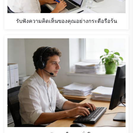
รับฟังความคิดเห็นของคุณอย่างกระตือรือร้น