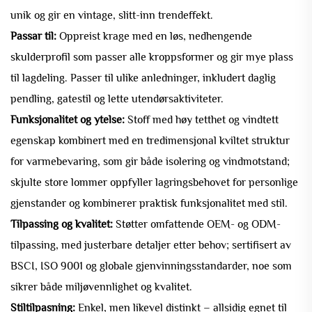
unik og gir en vintage, slitt-inn trendeffekt.
Passar til:
Oppreist krage med en løs, nedhengende
skulderprofil som passer alle kroppsformer og gir mye plass
til lagdeling. Passer til ulike anledninger, inkludert daglig
pendling, gatestil og lette utendørsaktiviteter.
Funksjonalitet og ytelse:
Stoff med høy tetthet og vindtett
egenskap kombinert med en tredimensjonal kviltet struktur
for varmebevaring, som gir både isolering og vindmotstand;
skjulte store lommer oppfyller lagringsbehovet for personlige
gjenstander og kombinerer praktisk funksjonalitet med stil.
Tilpassing og kvalitet:
Støtter omfattende OEM- og ODM-
tilpassing, med justerbare detaljer etter behov; sertifisert av
BSCI, ISO 9001 og globale gjenvinningsstandarder, noe som
sikrer både miljøvennlighet og kvalitet.
Stiltilpasning:
Enkel, men likevel distinkt – allsidig egnet til