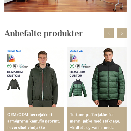
Anbefalte produkter
OEM/ODM herrejakke i
To-tone pufferjakke for
armégrønn kamuflasjeprint,
menn, jakke med ståkrage,
reversibel vindjakke
vindtett og varm, med