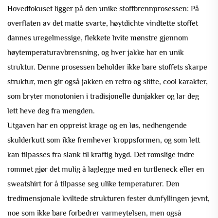
Hovedfokuset ligger på den unike stoffbrennprosessen: På
overflaten av det matte svarte, høytdichte vindtette stoffet
dannes uregelmessige, flekkete hvite mønstre gjennom
høytemperaturavbrensning, og hver jakke har en unik
struktur. Denne prosessen beholder ikke bare stoffets skarpe
struktur, men gir også jakken en retro og slitte, cool karakter,
som bryter monotonien i tradisjonelle dunjakker og lar deg
lett heve deg fra mengden.
Utgaven har en oppreist krage og en løs, nedhengende
skulderkutt som ikke fremhever kroppsformen, og som lett
kan tilpasses fra slank til kraftig bygd. Det romslige indre
rommet gjør det mulig å laglegge med en turtleneck eller en
sweatshirt for å tilpasse seg ulike temperaturer. Den
tredimensjonale kviltede strukturen fester dunfyllingen jevnt,
noe som ikke bare forbedrer varmeytelsen, men også