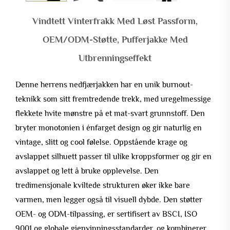
Vindtett Vinterfrakk Med Løst Passform,
OEM/ODM-Støtte, Pufferjakke Med
Utbrenningseffekt
Denne herrens nedfjærjakken har en unik burnout-
teknikk som sitt fremtredende trekk, med uregelmessige
flekkete hvite mønstre på et mat-svart grunnstoff. Den
bryter monotonien i énfarget design og gir naturlig en
vintage, slitt og cool følelse. Oppstående krage og
avslappet silhuett passer til ulike kroppsformer og gir en
avslappet og lett å bruke opplevelse. Den
tredimensjonale kviltede strukturen øker ikke bare
varmen, men legger også til visuell dybde. Den støtter
OEM- og ODM-tilpassing, er sertifisert av BSCI, ISO
9001 og globale gjenvinningsstandarder, og kombinerer