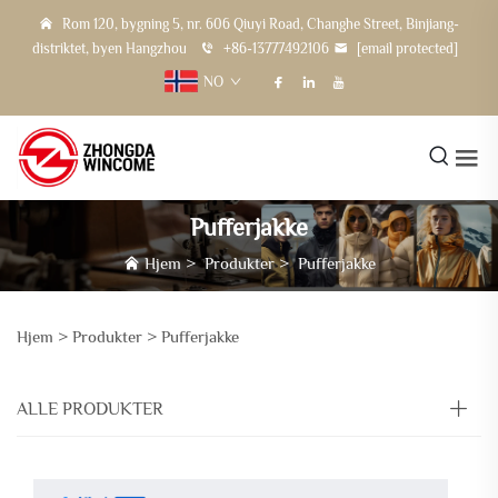
Rom 120, bygning 5, nr. 606 Qiuyi Road, Changhe Street, Binjiang-
distriktet, byen Hangzhou
+86-13777492106
[email protected]
NO
Pufferjakke
Hjem
>
Produkter
>
Pufferjakke
Hjem >
Produkter
>
Pufferjakke
ALLE PRODUKTER