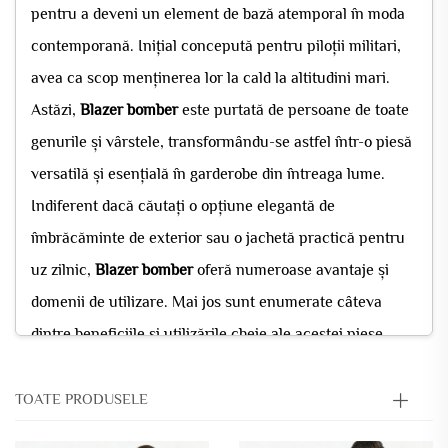
pentru a deveni un element de bază atemporal în moda
contemporană. Inițial concepută pentru piloții militari,
avea ca scop menținerea lor la cald la altitudini mari.
Astăzi,
Blazer bomber
este purtată de persoane de toate
genurile și vârstele, transformându-se astfel într-o piesă
versatilă și esențială în garderobe din întreaga lume.
Indiferent dacă căutați o opțiune elegantă de
îmbrăcăminte de exterior sau o jachetă practică pentru
uz zilnic,
Blazer bomber
oferă numeroase avantaje și
domenii de utilizare. Mai jos sunt enumerate câteva
dintre beneficiile și utilizările cheie ale acestei piese
clasice.
TOATE PRODUSELE
1. Design atemporal și elegant
The
Blazer bomber
este renumit pentru designul său