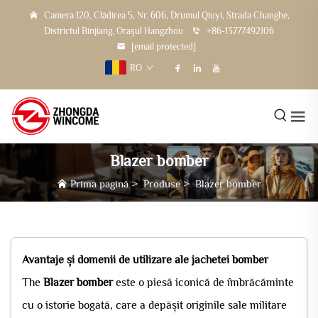
Camera 120, Clădirea 5, Nr. 606, Drumul Qiuyi, Strada Changhe,
Districtul Binjiang, Orașul Hangzhou
+86-13777492106
[email protected]
RO
Blazer bomber
Prima pagină
>
Produse
>
Blazer bomber
Avantaje și domenii de utilizare ale jachetei bomber
The
Blazer bomber
este o piesă iconică de îmbrăcăminte
cu o istorie bogată, care a depășit originile sale militare