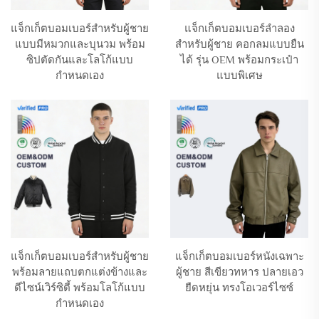
เก็ตบอมเบอร์ได้พัฒนาจนกลายเป็นตัวเลือกยอดนิยม
แจ็กเก็ตบอมเบอร์สำหรับผู้ชาย
แจ็กเก็ตบอมเบอร์ลำลอง
แบบมีหมวกและบุนวม พร้อม
สำหรับผู้ชาย คอกลมแบบยืน
สำหรับทั้งผู้ชายและผู้หญิง ด้วยฟิตที่เรียบง่ายและเสน่ห์ที่
ซิปตัดกันและโลโก้แบบ
ได้ รุ่น OEM พร้อมกระเป๋า
เข้าถึงได้ทุกคน ทำให้แจ็กเก็ตนี้เหมาะกับทุกสรีระ และ
กำหนดเอง
แบบพิเศษ
กลายเป็นไอเทมหลักที่ใครๆ ก็มองหาเมื่อต้องการแจ็ก
เก็ตที่ทั้งมีสไตล์และใช้งานได้จริง ความครอบคลุมนี้เองที่
ช่วยให้
เสื้อแจ็กเก็ตบอมเบอร์
แจ็กเก็ตบอมเบอร์
3. ความหลากหลายในการแต่งตัว
The
เสื้อแจ็กเก็ตบอมเบอร์
มีความหลากหลายอย่างน่าทึ่ง
ทำให้เป็นไอเทมหลักที่เหมาะกับโอกาสต่าง ๆ ได้กว้าง
ขวางมาก ไม่ว่าจะเป็นลุคเสื้อผ้าลำลองสำหรับใส่เดินเล่น
ตามท้องถนน หรือชุดที่ดูเรียบร้อยและเป็นทางการมาก
แจ็กเก็ตบอมเบอร์สำหรับผู้ชาย
แจ็กเก็ตบอมเบอร์หนังเฉพาะ
พร้อมลายแถบตกแต่งข้างและ
ผู้ชาย สีเขียวทหาร ปลายเอว
ขึ้น เสื้อแจ็กเก็ตแบบบอมเบอร์สามารถปรับให้เข้ากับทั้งลุ
ดีไซน์เวิร์ซิตี้ พร้อมโลโก้แบบ
ยืดหยุ่น ทรงโอเวอร์ไซซ์
คลำลองและลุคทางการได้อย่างง่ายดาย ไม่ว่าคุณจะไป
กำหนดเอง