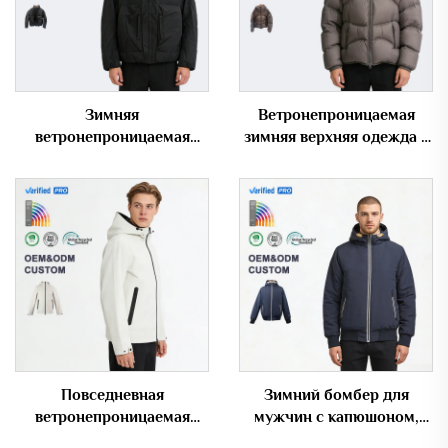
Зимняя
Ветронепроницаемая
ветронепроницаемая
зимняя верхняя одежда с
пуховая куртка для
фигурной стёжкой и
мужчин с большими
капюшоном, мужская
карманами и высокой
пуховая куртка
плотностью наполнителя
Повседневная
Зимний бомбер для
ветронепроницаемая
мужчин с капюшоном,
куртка с капюшоном для
утеплённый, с