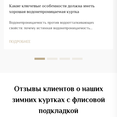
Какие ключевые особенности должна иметь
хорошая водонепроницаемая куртка
Водонепроницаемость против водоотталкивающих
свойств: почему истинная водонепроницаемость
начинается с классификации и реальных испытаний.
Объяснение гидростатического давления (рейтинг HH):
ПОДРОБНЕЕ
что означает показатель 20 000 мм в реальных условиях.
Рейтинги гидростатического давления (HH) показывают,
насколько хорошо ткань...
Отзывы клиентов о наших
зимних куртках с флисовой
подкладкой