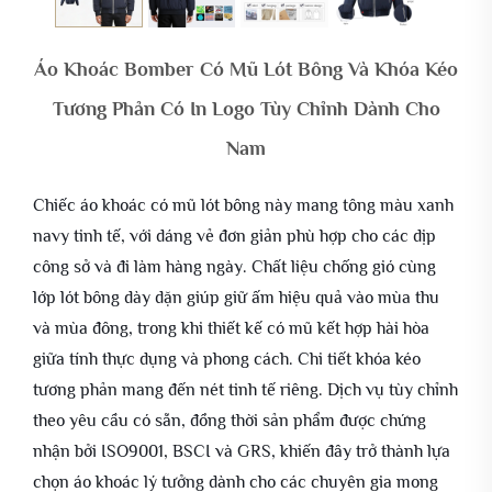
Áo Khoác Bomber Có Mũ Lót Bông Và Khóa Kéo
Tương Phản Có In Logo Tùy Chỉnh Dành Cho
Nam
Chiếc áo khoác có mũ lót bông này mang tông màu xanh
navy tinh tế, với dáng vẻ đơn giản phù hợp cho các dịp
công sở và đi làm hàng ngày. Chất liệu chống gió cùng
lớp lót bông dày dặn giúp giữ ấm hiệu quả vào mùa thu
và mùa đông, trong khi thiết kế có mũ kết hợp hài hòa
giữa tính thực dụng và phong cách. Chi tiết khóa kéo
tương phản mang đến nét tinh tế riêng. Dịch vụ tùy chỉnh
theo yêu cầu có sẵn, đồng thời sản phẩm được chứng
nhận bởi ISO9001, BSCI và GRS, khiến đây trở thành lựa
chọn áo khoác lý tưởng dành cho các chuyên gia mong