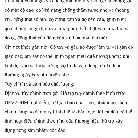
Chất liệu chống gió và chống mài mòn: Sử dụng vải chống gió
có mật độ cao, có khả năng chống thấm nước nhẹ và thoáng
khí, đồng thời sở hữu độ cứng cáp và độ bền cao, giúp hiệu
quả chống lại gió lạnh và mưa phùn bất chợt vào mùa thu và
đông, đồng thời vẫn đảm bảo sự thoải mái khi mặc.
Chi tiết khóa gân nổi: Cổ tay và gấu áo được làm từ vải gân co
giãn cao, ôm sát cơ thể, giúp ngăn hiệu quả luồng không khí
lạnh lọt vào và tăng cường độ tự do vận động, dù là đi bộ
thường ngày hay tập luyện nhẹ.
Tùy chỉnh và đảm bảo chất lượng:
Dịch vụ tùy chỉnh trọn gói: Hỗ trợ tùy chỉnh theo hình thức
OEM/ODM một điểm, từ lựa chọn chất liệu, phối màu, điều
chỉnh dáng áo đến quy trình thêu/khắc logo, tất cả đều có thể
linh hoạt điều chỉnh theo nhu cầu thương hiệu, hỗ trợ xây
dựng dòng sản phẩm độc đáo.