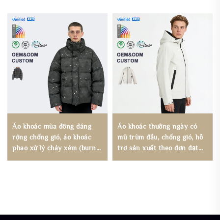
Áo khoác mùa đông dáng
Áo khoác thường ngày có
rộng chống gió, áo khoác
mũ trùm đầu, chống gió, hỗ
phao xử lý cháy xém (burn-
trợ sản xuất theo đơn đặt
out), hỗ trợ sản xuất theo
hàng OEM/ODM, áo khoác
đơn đặt hàng OEM/ODM
ngoài trời chống nước dành
cho nam