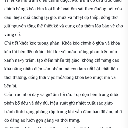
Thiết kế mũ trùm điều chỉnh được: Mũ trùm có cấu trúc điều
chỉnh bằng khóa kim loại linh hoạt ôm sát theo đường nét của
đầu, hiệu quả chống lại gió, mưa và nhiệt độ thấp, đồng thời
giữ nguyên tổng thể thiết kế và cung cấp thêm lớp bảo vệ cho
vùng cổ.
Chi tiết khóa kéo tương phản: Khóa kéo chính ở giữa và khóa
kéo túi bên đều được thiết kế với màu tương phản trên nền
xanh navy trầm, tạo điểm nhấn thị giác; không chỉ nâng cao
khả năng nhận diện sản phẩm mà còn làm nổi bật chất liệu
thời thượng, đồng thời việc mở/đóng khóa kéo mượt mà và
bền bỉ.
Cấu trúc nhồi đầy và giữ ấm tối ưu: Lớp độn bên trong được
phân bố đều và đầy đủ, hiệu suất giữ nhiệt xuất sắc giúp
tránh tình trạng phồng rộp trong khi vẫn đảm bảo độ ấm, nhờ
đó dáng áo luôn gọn gàng và thời trang.