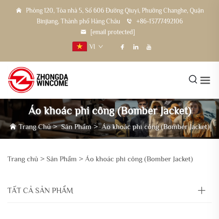
Phòng 120, Tòa nhà 5, Số 606 Đường Qiuyi, Phường Changhe, Quận
Binjiang, Thành phố Hàng Châu
+86-13777492106
[email protected]
VI
Áo khoác phi công (Bomber Jacket)
Trang Chủ
>
Sản Phẩm
>
Áo khoác phi công (Bomber Jacket)
Trang chủ >
Sản Phẩm
>
Áo khoác phi công (Bomber Jacket)
TẤT CẢ SẢN PHẨM