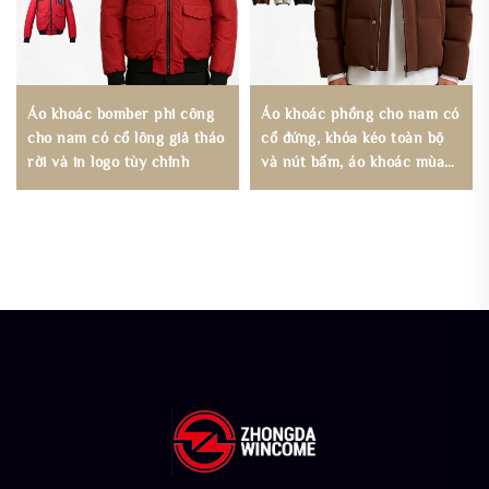
Áo khoác bomber phi công
Áo khoác phồng cho nam có
cho nam có cổ lông giả tháo
cổ đứng, khóa kéo toàn bộ
rời và in logo tùy chỉnh
và nút bấm, áo khoác mùa
đông, sản xuất theo đơn
hàng OEM