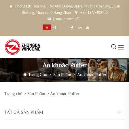
Phòng 120, Tòa nhà 5, Số 606 Đường Qiuyi, Phường Changhe, Quận
Binjiang, Thành phố Hàng Châu
+86-13777492106
[email protected]
VI
Áo khoác Puffer
Trang Chủ
>
Sản Phẩm
>
Áo khoác Puffer
Trang chủ >
Sản Phẩm
>
Áo khoác Puffer
TẤT CẢ SẢN PHẨM