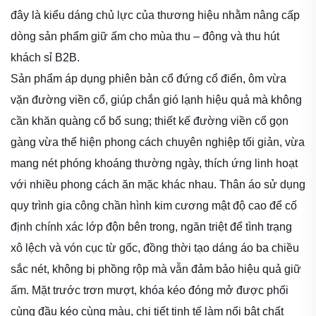
đây là kiểu dáng chủ lực của thương hiệu nhằm nâng cấp
dòng sản phẩm giữ ấm cho mùa thu – đông và thu hút
khách sỉ B2B.
Sản phẩm áp dụng phiên bản cổ đứng cổ điển, ôm vừa
vặn đường viền cổ, giúp chắn gió lạnh hiệu quả mà không
cần khăn quàng cổ bổ sung; thiết kế đường viền cổ gọn
gàng vừa thể hiện phong cách chuyên nghiệp tối giản, vừa
mang nét phóng khoáng thường ngày, thích ứng linh hoạt
với nhiều phong cách ăn mặc khác nhau. Thân áo sử dụng
quy trình gia công chần hình kim cương mật độ cao để cố
định chính xác lớp độn bên trong, ngăn triệt để tình trạng
xô lệch và vón cục từ gốc, đồng thời tạo dáng áo ba chiều
sắc nét, không bị phồng rộp mà vẫn đảm bảo hiệu quả giữ
ấm. Mặt trước trơn mượt, khóa kéo đóng mở được phối
cùng đầu kéo cùng màu, chi tiết tinh tế làm nổi bật chất