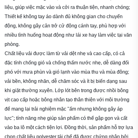
liệu, giúp việc mặc vào và cởi ra thuận tiện, nhanh chóng;
Thiết kế không tay áo dành đủ không gian cho chuyển
động, không gây cản trở cử động cánh tay, phù hợp với
nhiều tình huống hoạt động như lái xe hay làm việc tại văn
phòng.
Chất liệu vải được làm từ vải dệt nhẹ và cao cấp, có cả
đặc tính chống gió và chống thấm nước nhẹ, dễ dàng đối
phó với mưa phùn và gió lạnh vào mùa thu và mùa đông;
vải bền, không nhăn, dễ chăm sóc và ít bị biến dạng sau
khi giặt thường xuyên. Lớp lót bên trong được nhồi bông
vịt cao cấp hoặc bông nhân tạo thân thiện với môi trường
để mang lại trải nghiệm mặc "ấm nhưng không gây áp
lực"; tính năng nhẹ giúp sản phẩm có thể gập gọn và cất
vào ba lô một cách tiện lợi. Đồng thời, sản phẩm hỗ trợ lựa
chọn chất liệu polyester tái chế đã được chứng nhận bởi