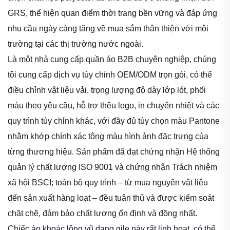
GRS, thể hiện quan điểm thời trang bền vững và đáp ứng
nhu cầu ngày càng tăng về mua sắm thân thiện với môi
trường tại các thị trường nước ngoài.
Là một nhà cung cấp quần áo B2B chuyên nghiệp, chúng
tôi cung cấp dịch vụ tùy chỉnh OEM/ODM trọn gói, có thể
điều chỉnh vật liệu vải, trọng lượng độ dày lớp lót, phối
màu theo yêu cầu, hỗ trợ thêu logo, in chuyển nhiệt và các
quy trình tùy chỉnh khác, với đầy đủ tùy chọn màu Pantone
nhằm khớp chính xác tông màu hình ảnh đặc trưng của
từng thương hiệu. Sản phẩm đã đạt chứng nhận Hệ thống
quản lý chất lượng ISO 9001 và chứng nhận Trách nhiệm
xã hội BSCI; toàn bộ quy trình – từ mua nguyên vật liệu
đến sản xuất hàng loạt – đều tuân thủ và được kiểm soát
chặt chẽ, đảm bảo chất lượng ổn định và đồng nhất.
Chiếc áo khoác lông vũ dạng gile này rất linh hoạt, có thể