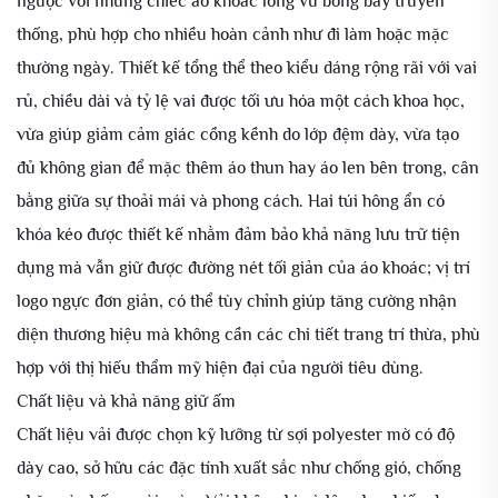
ngược với những chiếc áo khoác lông vũ bóng bẩy truyền
thống, phù hợp cho nhiều hoàn cảnh như đi làm hoặc mặc
thường ngày. Thiết kế tổng thể theo kiểu dáng rộng rãi với vai
rủ, chiều dài và tỷ lệ vai được tối ưu hóa một cách khoa học,
vừa giúp giảm cảm giác cồng kềnh do lớp đệm dày, vừa tạo
đủ không gian để mặc thêm áo thun hay áo len bên trong, cân
bằng giữa sự thoải mái và phong cách. Hai túi hông ẩn có
khóa kéo được thiết kế nhằm đảm bảo khả năng lưu trữ tiện
dụng mà vẫn giữ được đường nét tối giản của áo khoác; vị trí
logo ngực đơn giản, có thể tùy chỉnh giúp tăng cường nhận
diện thương hiệu mà không cần các chi tiết trang trí thừa, phù
hợp với thị hiếu thẩm mỹ hiện đại của người tiêu dùng.
Chất liệu và khả năng giữ ấm
Chất liệu vải được chọn kỹ lưỡng từ sợi polyester mờ có độ
dày cao, sở hữu các đặc tính xuất sắc như chống gió, chống