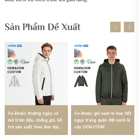
Sản Phẩm Đề Xuất
Áo khoác thường ngày có
Áo khoác gió nam in họa tiết
mũ trùm đầu, chống gió, hỗ
ngụy trang quân đội xanh lá
trợ sản xuất theo đơn đặt
cây OEM/ODM
hàng OEM/ODM, áo khoác