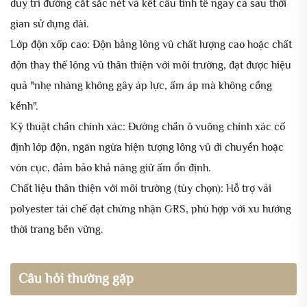
duy trì đường cắt sắc nét và kết cấu tinh tế ngay cả sau thời
gian sử dụng dài.
Lớp độn xốp cao: Độn bằng lông vũ chất lượng cao hoặc chất
độn thay thế lông vũ thân thiện với môi trường, đạt được hiệu
quả "nhẹ nhàng không gây áp lực, ấm áp mà không cồng
kềnh".
Kỹ thuật chần chính xác: Đường chần ô vuông chính xác cố
định lớp độn, ngăn ngừa hiện tượng lông vũ di chuyển hoặc
vón cục, đảm bảo khả năng giữ ấm ổn định.
Chất liệu thân thiện với môi trường (tùy chọn): Hỗ trợ vải
polyester tái chế đạt chứng nhận GRS, phù hợp với xu hướng
thời trang bền vững.
Câu hỏi thường gặp