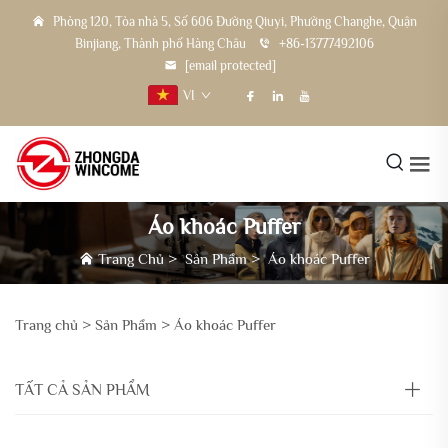
Phòng 120, Tòa nhà 5, Số 606 Đường Qiuyi, Phường Changhe, Quận
Binjiang, Thành phố Hàng Châu
+86-13777492106
[email protected]
VI
Áo khoác Puffer
Trang Chủ
>
Sản Phẩm
>
Áo khoác Puffer
Trang chủ >
Sản Phẩm
>
Áo khoác Puffer
TẤT CẢ SẢN PHẨM