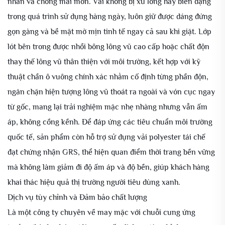
nhăn và chống mài mòn. Vải không bị xù lông hay biến dạng
trong quá trình sử dụng hàng ngày, luôn giữ được dáng đứng
gọn gàng và bề mặt mờ mịn tinh tế ngay cả sau khi giặt. Lớp
lót bên trong được nhồi bông lông vũ cao cấp hoặc chất độn
thay thế lông vũ thân thiện với môi trường, kết hợp với kỹ
thuật chần ô vuông chính xác nhằm cố định từng phần độn,
ngăn chặn hiện tượng lông vũ thoát ra ngoài và vón cục ngay
từ gốc, mang lại trải nghiệm mặc nhẹ nhàng nhưng vẫn ấm
áp, không cồng kềnh. Để đáp ứng các tiêu chuẩn môi trường
quốc tế, sản phẩm còn hỗ trợ sử dụng vải polyester tái chế
đạt chứng nhận GRS, thể hiện quan điểm thời trang bền vững
mà không làm giảm đi độ ấm áp và độ bền, giúp khách hàng
khai thác hiệu quả thị trường người tiêu dùng xanh.
Dịch vụ tùy chỉnh và Đảm bảo chất lượng
Là một công ty chuyên về may mặc với chuỗi cung ứng