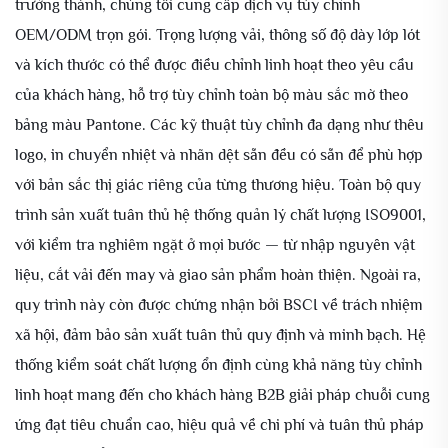
trưởng thành, chúng tôi cung cấp dịch vụ tùy chỉnh
OEM/ODM trọn gói. Trọng lượng vải, thông số độ dày lớp lót
và kích thước có thể được điều chỉnh linh hoạt theo yêu cầu
của khách hàng, hỗ trợ tùy chỉnh toàn bộ màu sắc mờ theo
bảng màu Pantone. Các kỹ thuật tùy chỉnh đa dạng như thêu
logo, in chuyển nhiệt và nhãn dệt sẵn đều có sẵn để phù hợp
với bản sắc thị giác riêng của từng thương hiệu. Toàn bộ quy
trình sản xuất tuân thủ hệ thống quản lý chất lượng ISO9001,
với kiểm tra nghiêm ngặt ở mọi bước — từ nhập nguyên vật
liệu, cắt vải đến may và giao sản phẩm hoàn thiện. Ngoài ra,
quy trình này còn được chứng nhận bởi BSCI về trách nhiệm
xã hội, đảm bảo sản xuất tuân thủ quy định và minh bạch. Hệ
thống kiểm soát chất lượng ổn định cùng khả năng tùy chỉnh
linh hoạt mang đến cho khách hàng B2B giải pháp chuỗi cung
ứng đạt tiêu chuẩn cao, hiệu quả về chi phí và tuân thủ pháp