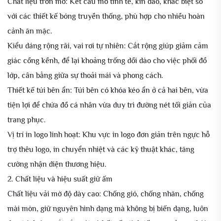
Chất liệu trơn mờ: Kết cấu mờ tinh tế, kín đáo, khác biệt so
với các thiết kế bóng truyền thống, phù hợp cho nhiều hoàn
cảnh ăn mặc.
Kiểu dáng rộng rãi, vai rơi tự nhiên: Cắt rộng giúp giảm cảm
giác cồng kềnh, để lại khoảng trống dồi dào cho việc phối đồ
lớp, cân bằng giữa sự thoải mái và phong cách.
Thiết kế túi bên ẩn: Túi bên có khóa kéo ẩn ở cả hai bên, vừa
tiện lợi để chứa đồ cá nhân vừa duy trì đường nét tối giản của
trang phục.
Vị trí in logo linh hoạt: Khu vực in logo đơn giản trên ngực hỗ
trợ thêu logo, in chuyển nhiệt và các kỹ thuật khác, tăng
cường nhận diện thương hiệu.
2. Chất liệu và hiệu suất giữ ấm
Chất liệu vải mờ độ dày cao: Chống gió, chống nhăn, chống
mài mòn, giữ nguyên hình dạng mà không bị biến dạng, luôn