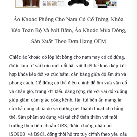
Áo Khoác Phồng Cho Nam Có Cổ Đứng, Khóa
Kéo Toàn Bộ Và Nút Bấm, Áo Khoác Mùa Đông,
Sản Xuất Theo Đơn Hàng OEM
Chiếc áo khoác có lớp lót bông cho nam này có cổ đứng,
được làm từ vải trơn mờ, nổi bật với thiết kế khóa kép kết
hợp khóa kéo đôi và cúc bấm, cân bằng giữa độ ấm áp và
phong cách. Cổ đứng có thể điều chỉnh để ôm vừa vặn cổ
và chắn gió, trong khi kiểu dáng rộng rãi với vai đổ xuống
giúp giảm cảm giác cồng kềnh. Hai túi bên ẩn mang lại
cả khả năng chứa đồ và đường nét thanh thoát cho tổng
thể. Sản phẩm sử dụng vải tái chế thân thiện với môi
trường theo tiêu chuẩn GRS, được chứng nhận bởi
ISO9001 và BSCI, đồng thời hỗ trợ tùy chỉnh theo yêu cầu