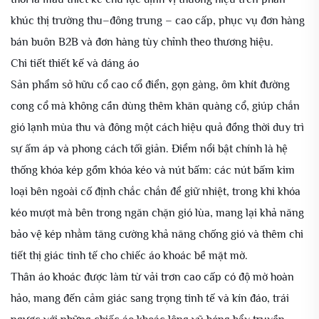
khúc thị trường thu–đông trung – cao cấp, phục vụ đơn hàng
bán buôn B2B và đơn hàng tùy chỉnh theo thương hiệu.
Chi tiết thiết kế và dáng áo
Sản phẩm sở hữu cổ cao cổ điển, gọn gàng, ôm khít đường
cong cổ mà không cần dùng thêm khăn quàng cổ, giúp chắn
gió lạnh mùa thu và đông một cách hiệu quả đồng thời duy trì
sự ấm áp và phong cách tối giản. Điểm nổi bật chính là hệ
thống khóa kép gồm khóa kéo và nút bấm: các nút bấm kim
loại bên ngoài cố định chắc chắn để giữ nhiệt, trong khi khóa
kéo mượt mà bên trong ngăn chặn gió lùa, mang lại khả năng
bảo vệ kép nhằm tăng cường khả năng chống gió và thêm chi
tiết thị giác tinh tế cho chiếc áo khoác bề mặt mờ.
Thân áo khoác được làm từ vải trơn cao cấp có độ mờ hoàn
hảo, mang đến cảm giác sang trọng tinh tế và kín đáo, trái