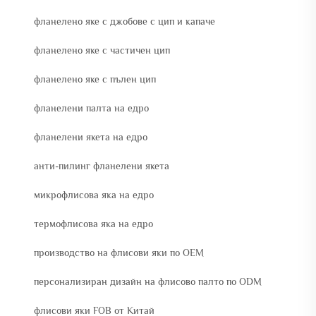
фланелено яке с джобове с цип и капаче
фланелено яке с частичен цип
фланелено яке с пълен цип
фланелени палта на едро
фланелени якета на едро
анти-пилинг фланелени якета
микрофлисова яка на едро
термофлисова яка на едро
производство на флисови яки по OEM
персонализиран дизайн на флисово палто по ODM
флисови яки FOB от Китай