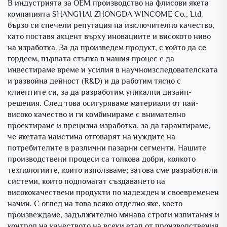
В индустрията за OEM производство на флисови якета
компанията SHANGHAI ZHONGDA WINCOME Co., Ltd.
бързо си спечели репутация на изключително качество,
като поставя акцент върху иновациите и високото ниво
на изработка. За да произведем продукт, с който да се
гордеем, първата стъпка в нашия процес е да
инвестираме време и усилия в научноизследователската
и развойна дейност (R&D) и да работим тясно с
клиентите си, за да разработим уникални дизайн-
решения. След това осигуряваме материали от най-
високо качество и ги комбинираме с внимателно
проектиране и прецизна изработка, за да гарантираме,
че якетата наистина отговарят на нуждите на
потребителите в различни пазарни сегменти. Нашите
производствени процеси са толкова добри, колкото
технологиите, които използваме; затова сме разработили
системи, които подпомагат създаването на
висококачествени продукти по надежден и своевременен
начин. С оглед на това всяко отделно яке, което
произвеждаме, задължително минава строги изпитания и
контрол на качеството на всеки етап от производствения