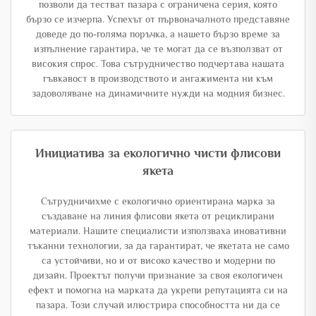
позволи да тестват пазара с ограничена серия, която
бързо се изчерпа. Успехът от първоначалното представяне
доведе до по-голяма поръчка, а нашето бързо време за
изпълнение гарантира, че те могат да се възползват от
високия спрос. Това сътрудничество подчертава нашата
гъвкавост в производството и ангажимента ни към
задоволяване на динамичните нужди на модния бизнес.
Инициатива за екологично чисти флисови
якета
Сътрудничихме с екологично ориентирана марка за
създаване на линия флисови якета от рециклирани
материали. Нашите специалисти използваха иновативни
тъканни технологии, за да гарантират, че якетата не само
са устойчиви, но и от високо качество и модерни по
дизайн. Проектът получи признание за своя екологичен
ефект и помогна на марката да укрепи репутацията си на
пазара. Този случай илюстрира способността ни да се