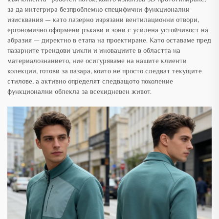
за да интегрира безпроблемно специфични функционални
изисквания — като лазерно изрязани вентилационни отвори,
ергономично оформени ръкави и зони с усилена устойчивост на
абразия — директно в етапа на проектиране. Като оставаме пред
пазарните трендови цикли и иновациите в областта на
материалознанието, ние осигуряваме на нашите клиенти
колекции, готови за пазара, които не просто следват текущите
стилове, а активно определят следващото поколение
функционални облекла за всекидневен живот.