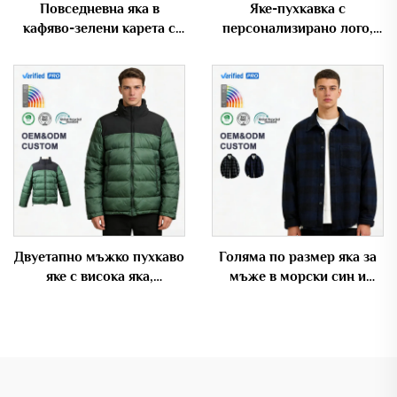
Повседневна яка в
Яке-пухкавка с
кафяво-зелени карета с
персонализирано лого,
ризена яка,
полуципсов капюшон и
персонализирана
големи джобове, с
свободна бомбер яка за
увеличени размери
мъже
Двуетапно мъжко пухкаво
Голяма по размер яка за
яке с висока яка,
мъже в морски син и
вятроустойчиво и топло, с
черен карирания фланел с
персонализирано лого и
копчета – бомбера
OEM