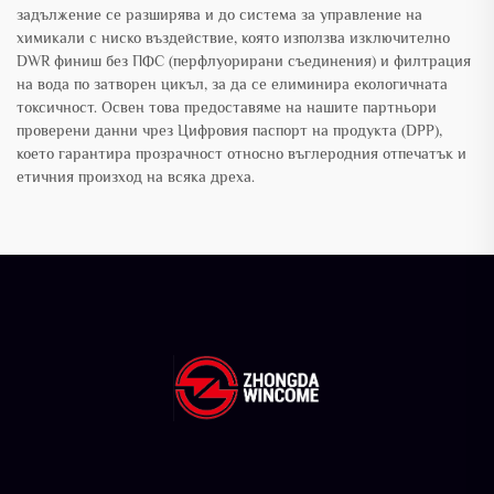
задължение се разширява и до система за управление на
химикали с ниско въздействие, която използва изключително
DWR финиш без ПФС (перфлуорирани съединения) и филтрация
на вода по затворен цикъл, за да се елиминира екологичната
токсичност. Освен това предоставяме на нашите партньори
проверени данни чрез Цифровия паспорт на продукта (DPP),
което гарантира прозрачност относно въглеродния отпечатък и
етичния произход на всяка дреха.