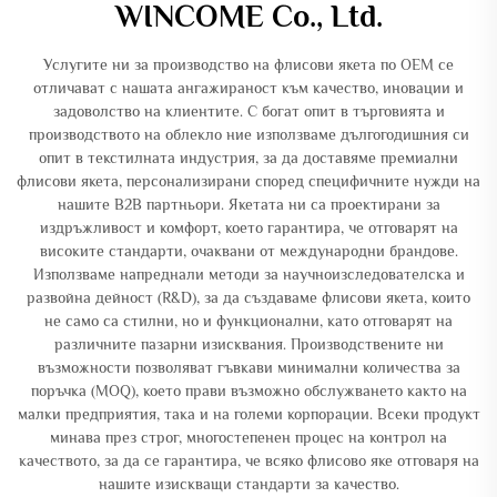
WINCOME Co., Ltd.
Услугите ни за производство на флисови якета по OEM се
отличават с нашата ангажираност към качество, иновации и
задоволство на клиентите. С богат опит в търговията и
производството на облекло ние използваме дългогодишния си
опит в текстилната индустрия, за да доставяме премиални
флисови якета, персонализирани според специфичните нужди на
нашите B2B партньори. Якетата ни са проектирани за
издръжливост и комфорт, което гарантира, че отговарят на
високите стандарти, очаквани от международни брандове.
Използваме напреднали методи за научноизследователска и
развойна дейност (R&D), за да създаваме флисови якета, които
не само са стилни, но и функционални, като отговарят на
различните пазарни изисквания. Производствените ни
възможности позволяват гъвкави минимални количества за
поръчка (MOQ), което прави възможно обслужването както на
малки предприятия, така и на големи корпорации. Всеки продукт
минава през строг, многостепенен процес на контрол на
качеството, за да се гарантира, че всяко флисово яке отговаря на
нашите изискващи стандарти за качество.