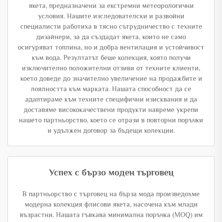
якета, предназначени за екстремни метеорологични
условия. Нашите изследователски и развойни
специалисти работиха в тясно сътрудничество с техните
дизайнери, за да създадат якета, които не само
осигуряват топлина, но и добра вентилация и устойчивост
към вода. Резултатът беше колекция, която получи
изключително положителни отзиви от техните клиенти,
което доведе до значително увеличение на продажбите и
лоялността към марката. Нашата способност да се
адаптираме към техните специфични изисквания и да
доставяме висококачествени продукти навреме укрепи
нашето партньорство, което се отрази в повторни поръчки
и удължен договор за бъдещи колекции.
Успех с бързо моден търговец
В партньорство с търговец на бърза мода произведохме
модерна колекция флисови якета, насочена към млади
възрастни. Нашата гъвкава минимална поръчка (MOQ) им