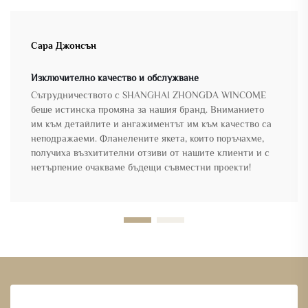
Сара Джонсън
Изключително качество и обслужване
Сътрудничеството с SHANGHAI ZHONGDA WINCOME
беше истинска промяна за нашия бранд. Вниманието
им към детайлите и ангажиментът им към качество са
неподражаеми. Фланелените якета, които поръчахме,
получиха възхитителни отзиви от нашите клиенти и с
нетърпение очакваме бъдещи съвместни проекти!