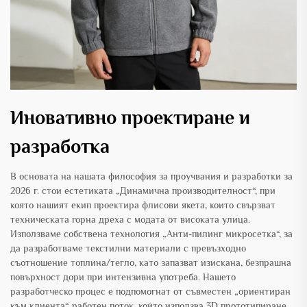
Иновативно проектиране и
разработка
В основата на нашата философия за проучвания и разработки за
2026 г. стои естетиката „Динамична производителност“, при
която нашият екип проектира флисови якета, които свързват
техническата горна дреха с модата от високата улица.
Използваме собствена технология „Анти-пилинг микросетка“, за
да разработваме текстилни материали с превъзходно
съотношение топлина/тегло, като запазват изискана, безпрашна
повърхност дори при интензивна употреба. Нашето
разработческо процес е подпомогнат от съвместен „ориентиран
към клиента“ работен поток, който използва 3D прототипиране,