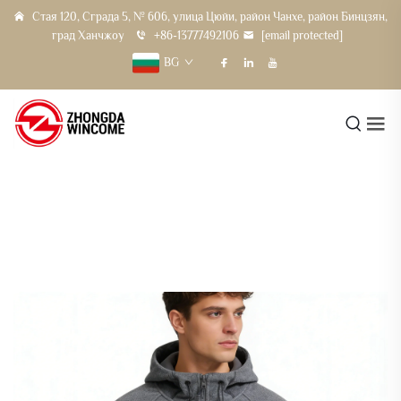
Стая 120, Сграда 5, № 606, улица Цюйи, район Чанхе, район Бинцзян,
град Ханчжоу
+86-13777492106
[email protected]
BG