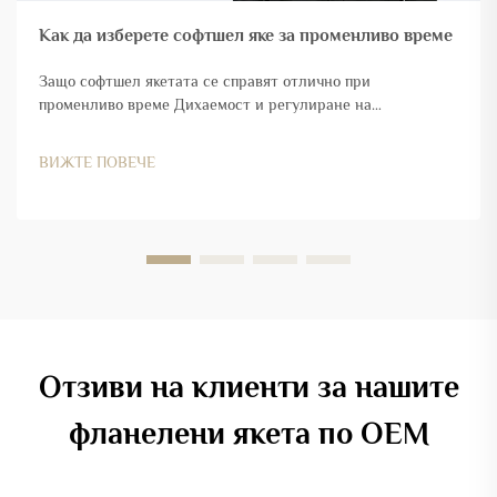
Как да изберете софтшел яке за променливо време
Защо софтшел якетата се справят отлично при
променливо време Дихаемост и регулиране на
температурата по време на физическа активност Софтшел
якетата работят много добре, когато времето е между
ВИЖТЕ ПОВЕЧЕ
сезоните, защото умно регулират телесната температура
и потенето...
Отзиви на клиенти за нашите
фланелени якета по OEM