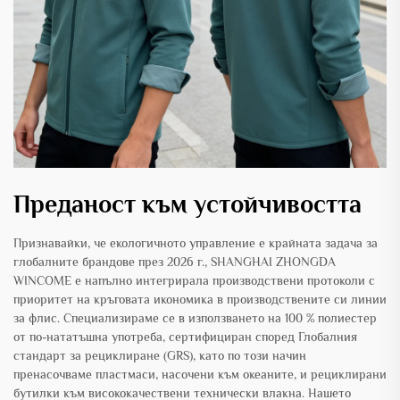
Преданост към устойчивостта
Признавайки, че екологичното управление е крайната задача за
глобалните брандове през 2026 г., SHANGHAI ZHONGDA
WINCOME е напълно интегрирала производствени протоколи с
приоритет на кръговата икономика в производствените си линии
за флис. Специализираме се в използването на 100 % полиестер
от по-нататъшна употреба, сертифициран според Глобалния
стандарт за рециклиране (GRS), като по този начин
пренасочваме пластмаси, насочени към океаните, и рециклирани
бутилки към висококачествени технически влакна. Нашето