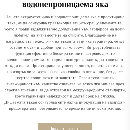
водонепроницаема яка
Нашата вятроустойчива и водонепроницаема яка е проектирана
така, че да осигурява превъзходна защита срещу елементите,
което я прави задължително допълнение към гардероба на всеки
любител на активностите на открито. Благодарение на
напредналата технология на тъканта тази яка гарантира, че ще
останете сухи и удобни при всяко време. Вятроустойчивата
функция ефективно блокира силните ветрове, докато
водонепроницаемият материал осигурява надеждна защита от
дъжд и влага. Проектирана за универсалност, нашата яка е лека,
но издръжлива, което позволява свободно движение, без да се
жертва топлината или защитата. Освен това нашата
ангажираност към качество означава, че всяка яка минава през
строги изпитания, за да отговаря на международните стандарти,
което гарантира надеждност и дълъг срок на служба.
Дишаемата тъкан осигурява оптимална циркулация на въздуха и
предотвратява прегряването по време на физически усилия.
Получете оферта