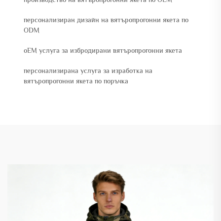
персонализиран дизайн на вятъропрогонни якета по
ODM
oEM услуга за избродирани вятъропрогонни якета
персонализирана услуга за изработка на
вятъропрогонни якета по поръчка