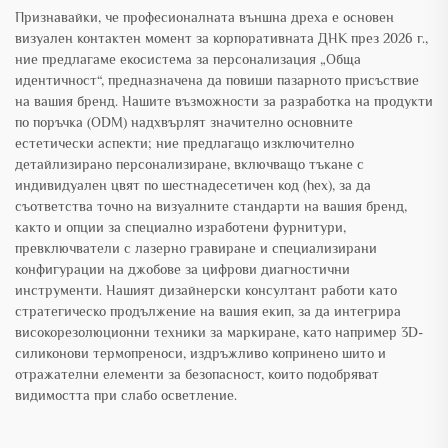
Признавайки, че професионалната външна дреха е основен
визуален контактен момент за корпоративната ДНК през 2026 г.,
ние предлагаме екосистема за персонализация „Обща
идентичност“, предназначена да повиши пазарното присъствие
на вашия бренд. Нашите възможности за разработка на продукти
по поръчка (ODM) надхвърлят значително основните
естетически аспекти; ние предлагащо изключително
детайлизирано персонализиране, включващо тъкане с
индивидуален цвят по шестнадесетичен код (hex), за да
съответства точно на визуалните стандарти на вашия бренд,
както и опции за специално изработени фурнитури,
превключватели с лазерно гравиране и специализирани
конфигурации на джобове за цифрови диагностични
инструменти. Нашият дизайнерски консултант работи като
стратегическо продължение на вашия екип, за да интегрира
високорезолюционни техники за маркиране, като например 3D-
силиконови термопреноси, издръжливо копринено шито и
отражателни елементи за безопасност, които подобряват
видимостта при слабо осветление.