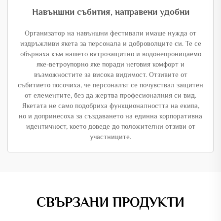
Навъншни събития, направени удобни
Организатор на навъншни фестивали имаше нужда от
издръжливи якета за персонала и доброволците си. Те се
обърнаха към нашето вятрозащитно и водонепроницаемо
яке-ветроупорно яке поради неговия комфорт и
възможностите за висока видимост. Отзивите от
събитието посочиха, че персоналът се почувствал защитен
от елементите, без да жертва професионалния си вид.
Якетата не само подобриха функционалността на екипа,
но и допринесоха за създаването на единна корпоративна
идентичност, което доведе до положителни отзиви от
участниците.
СВЪРЗАНИ ПРОДУКТИ