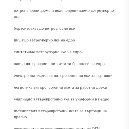
ветронепроницаемо и водонепроницаемо ветроупорно
яке
бързоизсъхващо ветроупорно яке
дишащо ветроупорно яке на едро
синтетично ветроупорно яке на едро
навън вятъропрогонни якета за брандове на едро
електронна търговия вятъропрогонно яке за търговци
логистика вятъропрогонни якета за работни дрехи
училищно вятъропрогонно яке за униформи на едро
пътешествия вятъропрогонни якета за търговци на
дребно
производство на вятъропрогонни якета по OEM