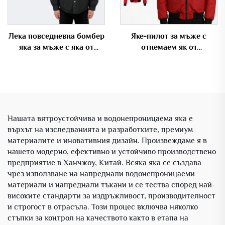
Лека повседневна бомбер
Яке-пилот за мъже с
яка за мъже с яка от
отнемаем як от
гънеста тъкан и ризена
изкуствена кожа и
яка
персонализирано лого
Нашата вятроустойчива и водонепроницаема яка е
върхът на изследванията и разработките, премиум
материалите и иновативния дизайн. Произвеждаме я в
нашето модерно, ефективно и устойчиво производствено
предприятие в Ханчжоу, Китай. Всяка яка се създава
чрез използване на напреднали водонепроницаеми
материали и напреднали тъкани и се тества според най-
високите стандарти за издръжливост, производителност
и строгост в отрасъла. Този процес включва няколко
стъпки за контрол на качеството както в етапа на