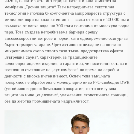
2026 г., нашите якета интегрират патентирана композитна
мембрана „Тройна защита“. Тази напредничава текстилна
технология използва бикомпонентна микропореста структура с
милиарди пори на квадратен инч — всяка от които е 20 000 пъти
по-малка от капка вода, но 700 пъти по-голяма от молекула водна
пара. Това създава непробиваема бариера срещу
високоскоростни ветрове и порои, като едновременно осигурява
бързо терморегулиране. Чрез активно отвеждане на потта от
микроклимата около тялото тази тъкан предотвратява ефекта
„вътрешна сауна“, характерен за традиционните
водонепроницаеми изделия, и гарантира, че носителят остава в
постоянно състояние на „сух комфорт“ по време на аеробни
дейности с висока интензивност. Освен това външната
повърхност е обработена с молекуларно ниво PFC-свободно DWR
(устойчиво водно отблъскващо) покритие, което осигурява
защита на ниво „оцеляване“, уважавайки екологичните граници,
без да жертва промишлената издръжливост.