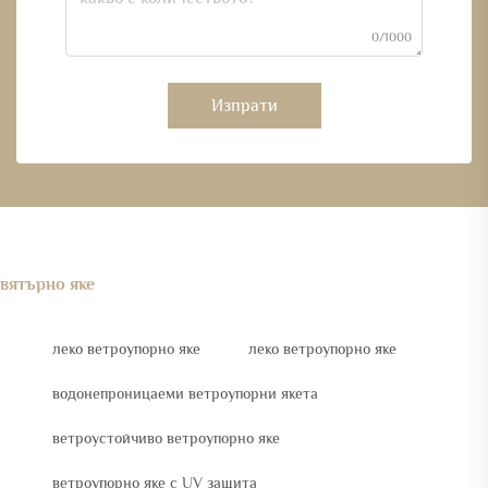
0/1000
Изпрати
вятърно яке
леко ветроупорно яке
леко ветроупорно яке
водонепроницаеми ветроупорни якета
ветроустойчиво ветроупорно яке
ветроупорно яке с UV защита