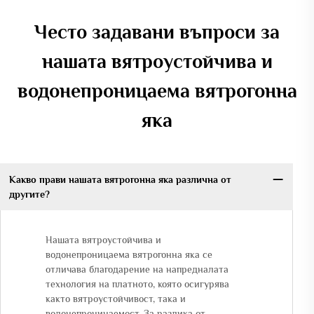
Често задавани въпроси за
нашата вятроустойчива и
водонепроницаема вятрогонна
яка
Какво прави нашата вятрогонна яка различна от
другите?
Нашата вятроустойчива и
водонепроницаема вятрогонна яка се
отличава благодарение на напредналата
технология на платното, която осигурява
както вятроустойчивост, така и
водонепроницаемост. За разлика от