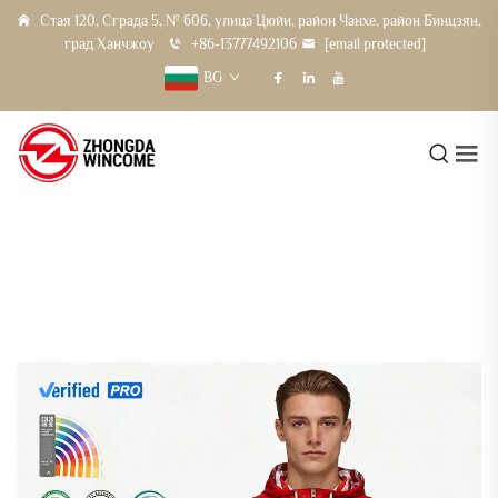
Стая 120, Сграда 5, № 606, улица Цюйи, район Чанхе, район Бинцзян,
град Ханчжоу
+86-13777492106
[email protected]
BG