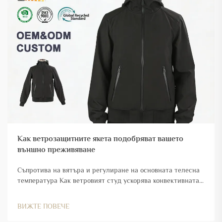
Как ветрозащитните якета подобряват вашето
външно преживяване
Съпротива на вятъра и регулиране на основната телесна
температура Как ветровият студ ускорява конвективната
загуба на топлина — и защо ветрозащитните якета
намаляват този ефект Когато духа студен вятър, той
ВИЖТЕ ПОВЕЧЕ
всъщност ускорява загубата на топлина от тялото ни,