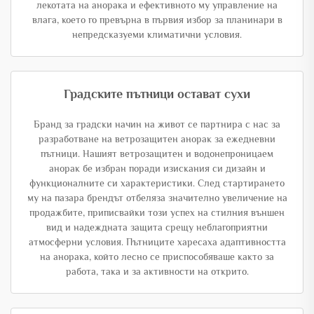
лекотата на анорака и ефективното му управление на
влага, което го превърна в първия избор за планинари в
непредсказуеми климатични условия.
Градските пътници остават сухи
Бранд за градски начин на живот се партнира с нас за
разработване на ветрозащитен анорак за ежедневни
пътници. Нашият ветрозащитен и водонепроницаем
анорак бе избран поради изискания си дизайн и
функционалните си характеристики. След стартирането
му на пазара брендът отбеляза значително увеличение на
продажбите, приписвайки този успех на стилния външен
вид и надеждната защита срещу неблагоприятни
атмосферни условия. Пътниците харесаха адаптивността
на анорака, който лесно се приспособяваше както за
работа, така и за активности на открито.