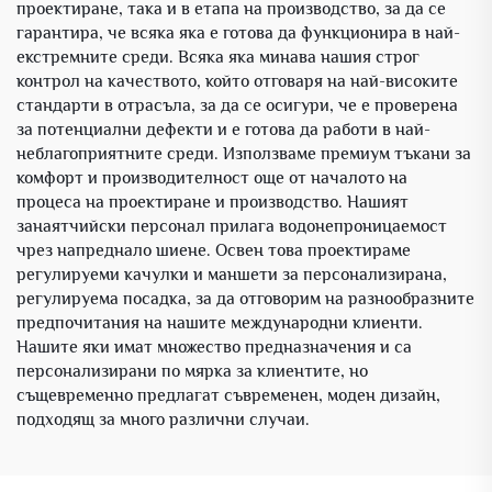
проектиране, така и в етапа на производство, за да се
гарантира, че всяка яка е готова да функционира в най-
екстремните среди. Всяка яка минава нашия строг
контрол на качеството, който отговаря на най-високите
стандарти в отрасъла, за да се осигури, че е проверена
за потенциални дефекти и е готова да работи в най-
неблагоприятните среди. Използваме премиум тъкани за
комфорт и производителност още от началото на
процеса на проектиране и производство. Нашият
занаятчийски персонал прилага водонепроницаемост
чрез напреднало шиене. Освен това проектираме
регулируеми качулки и маншети за персонализирана,
регулируема посадка, за да отговорим на разнообразните
предпочитания на нашите международни клиенти.
Нашите яки имат множество предназначения и са
персонализирани по мярка за клиентите, но
същевременно предлагат съвременен, моден дизайн,
подходящ за много различни случаи.