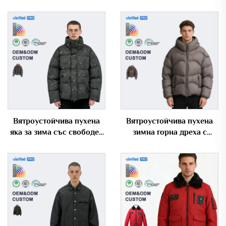
Вятроустойчива пухена
Вятроустойчива пухена
яка за зима със свободен
зимна горна дреха с
крой, поддържаща
извито квилтирано
OEM/ODM, с ефект на
оформление и капюшон
изгоряване
за мъже