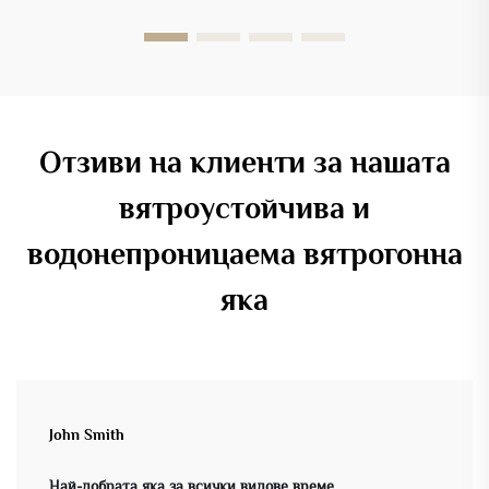
защото нарушава тънкия слой...
Отзиви на клиенти за нашата
вятроустойчива и
водонепроницаема вятрогонна
яка
John Smith
Най-добрата яка за всички видове време