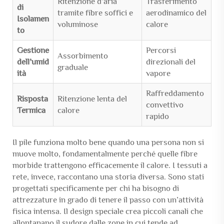
Ritenzione d’aria
Trasferimento
di
tramite fibre soffici e
aerodinamico del
Isolamen
voluminose
calore
to
Gestione
Percorsi
Assorbimento
dell’umid
direzionali del
graduale
ità
vapore
Raffreddamento
Risposta
Ritenzione lenta del
convettivo
Termica
calore
rapido
Il pile funziona molto bene quando una persona non si
muove molto, fondamentalmente perché quelle fibre
morbide trattengono efficacemente il calore. I tessuti a
rete, invece, raccontano una storia diversa. Sono stati
progettati specificamente per chi ha bisogno di
attrezzature in grado di tenere il passo con un’attività
fisica intensa. Il design speciale crea piccoli canali che
allontanano il sudore dalle zone in cui tende ad