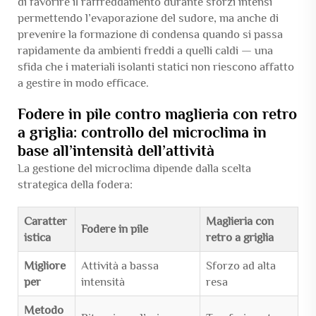
di favorire il raffreddamento durante sforzi intensi
permettendo l’evaporazione del sudore, ma anche di
prevenire la formazione di condensa quando si passa
rapidamente da ambienti freddi a quelli caldi — una
sfida che i materiali isolanti statici non riescono affatto
a gestire in modo efficace.
Fodere in pile contro maglieria con retro
a griglia: controllo del microclima in
base all’intensità dell’attività
La gestione del microclima dipende dalla scelta
strategica della fodera:
Caratter
Maglieria con
Fodere in pile
istica
retro a griglia
Migliore
Attività a bassa
Sforzo ad alta
per
intensità
resa
Metodo