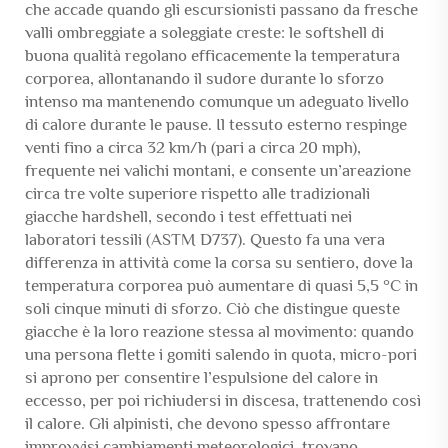
che accade quando gli escursionisti passano da fresche
valli ombreggiate a soleggiate creste: le softshell di
buona qualità regolano efficacemente la temperatura
corporea, allontanando il sudore durante lo sforzo
intenso ma mantenendo comunque un adeguato livello
di calore durante le pause. Il tessuto esterno respinge
venti fino a circa 32 km/h (pari a circa 20 mph),
frequente nei valichi montani, e consente un’areazione
circa tre volte superiore rispetto alle tradizionali
giacche hardshell, secondo i test effettuati nei
laboratori tessili (ASTM D737). Questo fa una vera
differenza in attività come la corsa su sentiero, dove la
temperatura corporea può aumentare di quasi 5,5 °C in
soli cinque minuti di sforzo. Ciò che distingue queste
giacche è la loro reazione stessa al movimento: quando
una persona flette i gomiti salendo in quota, micro-pori
si aprono per consentire l’espulsione del calore in
eccesso, per poi richiudersi in discesa, trattenendo così
il calore. Gli alpinisti, che devono spesso affrontare
improvvisi cambiamenti meteorologici, trovano