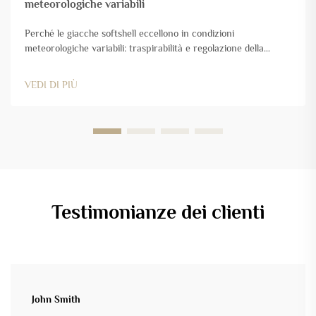
meteorologiche variabili
Perché le giacche softshell eccellono in condizioni
meteorologiche variabili: traspirabilità e regolazione della
temperatura durante le variazioni dell’attività fisica. Le giacche
softshell funzionano particolarmente bene quando il tempo è di
VEDI DI PIÙ
transizione tra le stagioni, poiché regolano in modo intelligente
sia la temperatura corporea che la sudorazione...
Testimonianze dei clienti
John Smith