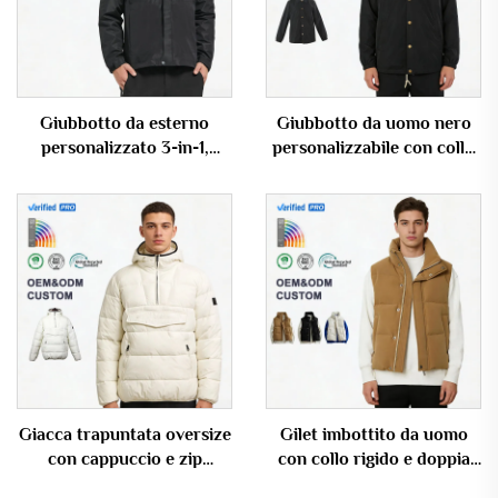
Giubbotto da esterno
Giubbotto da uomo nero
personalizzato 3-in-1,
personalizzabile con collo
impermeabile e antivento,
ribaltabile e chiusura a
capo esterno casual per
bottoni a pressione
uomo
Giacca trapuntata oversize
Gilet imbottito da uomo
con cappuccio e zip
con collo rigido e doppia
parziale, grandi tasche e
chiusura, personalizzabile