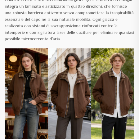
integra un laminato elasticizzato in quattro direzioni, che fornisce
una robusta barriera antivento senza compromettere la traspirabilità
essenziale del capo né la sua naturale mobilità. Ogni giacca è
realizzata con sistemi di sovrapposizione rinforzati contro le
intemperie e con sigillatura laser delle cuciture per eliminare qualsiasi
possibile microcorrente d’aria.