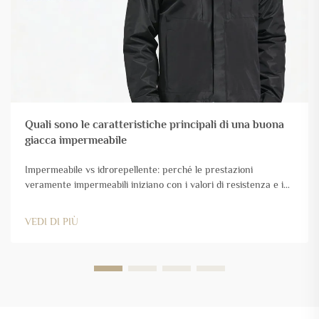
Quali sono le caratteristiche principali di una buona
giacca impermeabile
Impermeabile vs idrorepellente: perché le prestazioni
veramente impermeabili iniziano con i valori di resistenza e i
test sul campo. Spiegazione del valore di colonna d'acqua
(Hydrostatic Head): cosa significa realmente un valore di
VEDI DI PIÙ
20.000 mm nelle condizioni reali. Il valore di colonna d'acqua
(HH) indica quanto bene un tessuto...