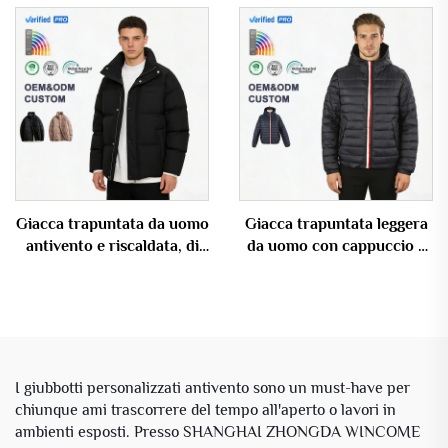
personalizzabile con logo
rigido, personalizzabile in
su misura
grandi quantità con logo su
misura
Giacca trapuntata da uomo
Giacca trapuntata leggera
antivento e riscaldata, di
da uomo con cappuccio e
alta moda, personalizzabile
zip a righe, OEM
con logo OEM
personalizzabile
I giubbotti personalizzati antivento sono un must-have per
chiunque ami trascorrere del tempo all'aperto o lavori in
ambienti esposti. Presso SHANGHAI ZHONGDA WINCOME