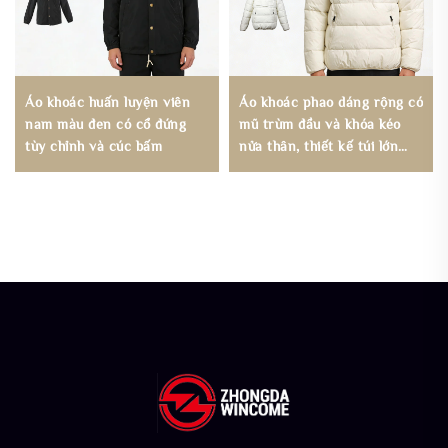
Áo khoác huấn luyện viên
Áo khoác phao dáng rộng có
nam màu đen có cổ đứng
mũ trùm đầu và khóa kéo
tùy chỉnh và cúc bấm
nửa thân, thiết kế túi lớn
kèm logo tùy chỉnh