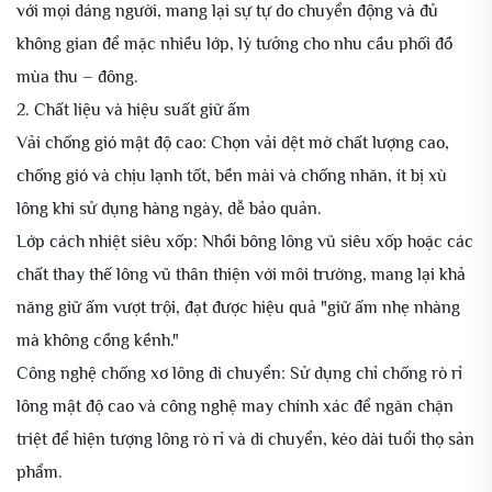
với mọi dáng người, mang lại sự tự do chuyển động và đủ
không gian để mặc nhiều lớp, lý tưởng cho nhu cầu phối đồ
mùa thu – đông.
2. Chất liệu và hiệu suất giữ ấm
Vải chống gió mật độ cao: Chọn vải dệt mờ chất lượng cao,
chống gió và chịu lạnh tốt, bền mài và chống nhăn, ít bị xù
lông khi sử dụng hàng ngày, dễ bảo quản.
Lớp cách nhiệt siêu xốp: Nhồi bông lông vũ siêu xốp hoặc các
chất thay thế lông vũ thân thiện với môi trường, mang lại khả
năng giữ ấm vượt trội, đạt được hiệu quả "giữ ấm nhẹ nhàng
mà không cồng kềnh."
Công nghệ chống xơ lông di chuyển: Sử dụng chỉ chống rò rỉ
lông mật độ cao và công nghệ may chính xác để ngăn chặn
triệt để hiện tượng lông rò rỉ và di chuyển, kéo dài tuổi thọ sản
phẩm.