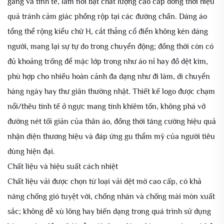
gàng và tinh tế, làm nổi bật chất lượng cao cấp đồng thời hiệu
quả tránh cảm giác phồng rộp tại các đường chần. Dáng áo
tổng thể rộng kiểu chữ H, cắt thẳng cổ điển không kén dáng
người, mang lại sự tự do trong chuyển động; đồng thời còn có
đủ khoảng trống để mặc lớp trong như áo nỉ hay đồ dệt kim,
phù hợp cho nhiều hoàn cảnh đa dạng như đi làm, di chuyển
hàng ngày hay thư giãn thường nhật. Thiết kế logo được chạm
nổi/thêu tinh tế ở ngực mang tính khiêm tốn, không phá vỡ
đường nét tối giản của thân áo, đồng thời tăng cường hiệu quả
nhận diện thương hiệu và đáp ứng gu thẩm mỹ của người tiêu
dùng hiện đại.
Chất liệu và hiệu suất cách nhiệt
Chất liệu vải được chọn từ loại vải dệt mờ cao cấp, có khả
năng chống gió tuyệt vời, chống nhăn và chống mài mòn xuất
sắc; không dễ xù lông hay biến dạng trong quá trình sử dụng