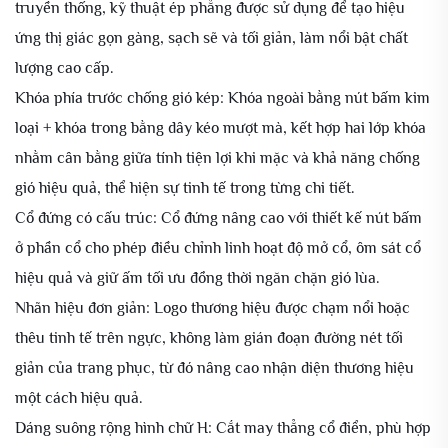
truyền thống, kỹ thuật ép phẳng được sử dụng để tạo hiệu
ứng thị giác gọn gàng, sạch sẽ và tối giản, làm nổi bật chất
lượng cao cấp.
Khóa phía trước chống gió kép: Khóa ngoài bằng nút bấm kim
loại + khóa trong bằng dây kéo mượt mà, kết hợp hai lớp khóa
nhằm cân bằng giữa tính tiện lợi khi mặc và khả năng chống
gió hiệu quả, thể hiện sự tinh tế trong từng chi tiết.
Cổ đứng có cấu trúc: Cổ đứng nâng cao với thiết kế nút bấm
ở phần cổ cho phép điều chỉnh linh hoạt độ mở cổ, ôm sát cổ
hiệu quả và giữ ấm tối ưu đồng thời ngăn chặn gió lùa.
Nhãn hiệu đơn giản: Logo thương hiệu được chạm nổi hoặc
thêu tinh tế trên ngực, không làm gián đoạn đường nét tối
giản của trang phục, từ đó nâng cao nhận diện thương hiệu
một cách hiệu quả.
Dáng suông rộng hình chữ H: Cắt may thẳng cổ điển, phù hợp