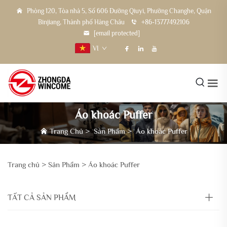
Phòng 120, Tòa nhà 5, Số 606 Đường Qiuyi, Phường Changhe, Quận
Binjiang, Thành phố Hàng Châu
+86-13777492106
[email protected]
VI
Áo khoác Puffer
Trang Chủ
>
Sản Phẩm
>
Áo khoác Puffer
Trang chủ >
Sản Phẩm
>
Áo khoác Puffer
TẤT CẢ SẢN PHẨM