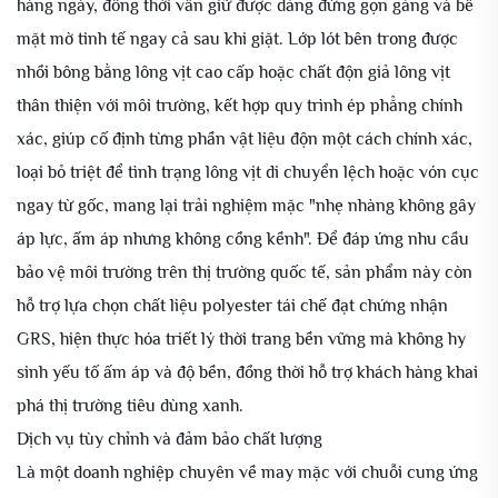
hàng ngày, đồng thời vẫn giữ được dáng đứng gọn gàng và bề
mặt mờ tinh tế ngay cả sau khi giặt. Lớp lót bên trong được
nhồi bông bằng lông vịt cao cấp hoặc chất độn giả lông vịt
thân thiện với môi trường, kết hợp quy trình ép phẳng chính
xác, giúp cố định từng phần vật liệu độn một cách chính xác,
loại bỏ triệt để tình trạng lông vịt di chuyển lệch hoặc vón cục
ngay từ gốc, mang lại trải nghiệm mặc "nhẹ nhàng không gây
áp lực, ấm áp nhưng không cồng kềnh". Để đáp ứng nhu cầu
bảo vệ môi trường trên thị trường quốc tế, sản phẩm này còn
hỗ trợ lựa chọn chất liệu polyester tái chế đạt chứng nhận
GRS, hiện thực hóa triết lý thời trang bền vững mà không hy
sinh yếu tố ấm áp và độ bền, đồng thời hỗ trợ khách hàng khai
phá thị trường tiêu dùng xanh.
Dịch vụ tùy chỉnh và đảm bảo chất lượng
Là một doanh nghiệp chuyên về may mặc với chuỗi cung ứng