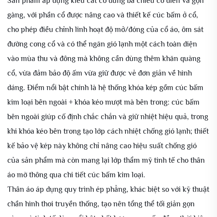
Sản phẩm áp dụng kiểu cắt cổ đứng ba chiều cổ điển và gọn
gàng, với phần cổ được nâng cao và thiết kế cúc bấm ở cổ,
cho phép điều chỉnh linh hoạt độ mở/đóng của cổ áo, ôm sát
đường cong cổ và có thể ngăn gió lạnh một cách toàn diện
vào mùa thu và đông mà không cần dùng thêm khăn quàng
cổ, vừa đảm bảo độ ấm vừa giữ được vẻ đơn giản về hình
dáng. Điểm nổi bật chính là hệ thống khóa kép gồm cúc bấm
kim loại bên ngoài + khóa kéo mượt mà bên trong: cúc bấm
bên ngoài giúp cố định chắc chắn và giữ nhiệt hiệu quả, trong
khi khóa kéo bên trong tạo lớp cách nhiệt chống gió lạnh; thiết
kế bảo vệ kép này không chỉ nâng cao hiệu suất chống gió
của sản phẩm mà còn mang lại lớp thẩm mỹ tinh tế cho thân
áo mờ thông qua chi tiết cúc bấm kim loại.
Thân áo áp dụng quy trình ép phẳng, khác biệt so với kỹ thuật
chần hình thoi truyền thống, tạo nên tổng thể tối giản gọn