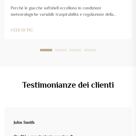
Perché le giacche softshell eccellono in condizioni
meteorologiche variabili: traspirabilità e regolazione della
temperatura durante le variazioni dell’attività fisica. Le giacche
softshell funzionano particolarmente bene quando il tempo è di
VEDI DI PIÙ
transizione tra le stagioni, poiché regolano in modo intelligente
sia la temperatura corporea che la sudorazione...
Testimonianze dei clienti
John Smith