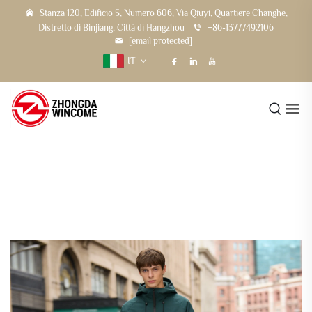
Stanza 120, Edificio 5, Numero 606, Via Qiuyi, Quartiere Changhe,
Distretto di Binjiang, Città di Hangzhou
+86-13777492106
[email protected]
IT