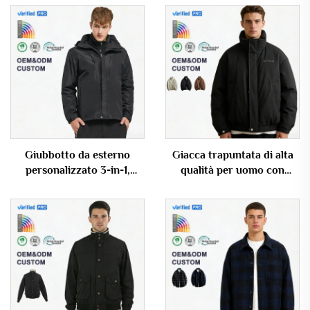
Giubbotto da esterno
Giacca trapuntata di alta
personalizzato 3-in-1,
qualità per uomo con
impermeabile e antivento,
texture particolare e collo
capo esterno casual per
rigido, personalizzabile in
uomo
grandi quantità con logo su
misura