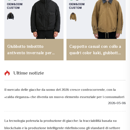
Giubbotto imbottito
Cappotto casual con collo a
antivento invernale per
quadri color kaki, giubbotto
uomo ad alta densità con
bomber personalizzato per
grandi tasche
uomo dalla vestibilità larga
Ultime notizie
Il mercato delle giacche da uomo del 2026 cresce controcorrente, con la
«calda eleganza» che diventa un nuovo elemento essenziale per i consumatori
2026-03-06
La tecnologia potenzia la produzione di giacche: la tracciabilità basata su
blockchain e la produzione intelligente ridefiniscono gli standard di settore